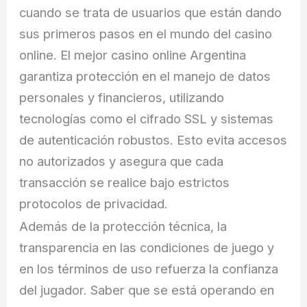
cuando se trata de usuarios que están dando
sus primeros pasos en el mundo del casino
online. El mejor casino online Argentina
garantiza protección en el manejo de datos
personales y financieros, utilizando
tecnologías como el cifrado SSL y sistemas
de autenticación robustos. Esto evita accesos
no autorizados y asegura que cada
transacción se realice bajo estrictos
protocolos de privacidad.
Además de la protección técnica, la
transparencia en las condiciones de juego y
en los términos de uso refuerza la confianza
del jugador. Saber que se está operando en