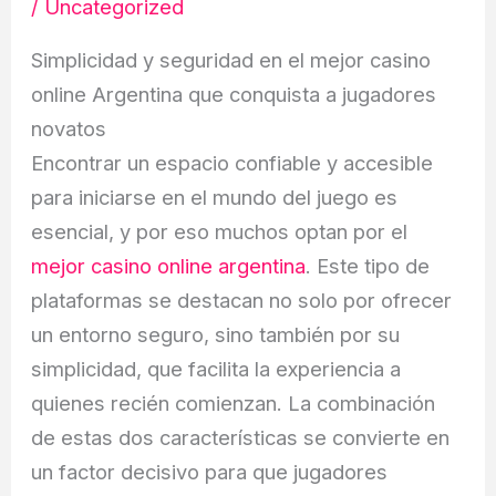
/
Uncategorized
Simplicidad y seguridad en el mejor casino
online Argentina que conquista a jugadores
novatos
Encontrar un espacio confiable y accesible
para iniciarse en el mundo del juego es
esencial, y por eso muchos optan por el
mejor casino online argentina
. Este tipo de
plataformas se destacan no solo por ofrecer
un entorno seguro, sino también por su
simplicidad, que facilita la experiencia a
quienes recién comienzan. La combinación
de estas dos características se convierte en
un factor decisivo para que jugadores