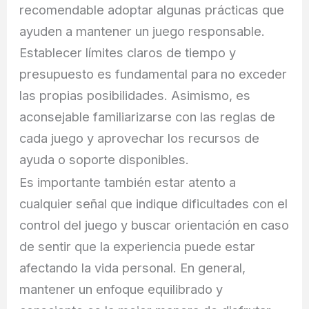
recomendable adoptar algunas prácticas que
ayuden a mantener un juego responsable.
Establecer límites claros de tiempo y
presupuesto es fundamental para no exceder
las propias posibilidades. Asimismo, es
aconsejable familiarizarse con las reglas de
cada juego y aprovechar los recursos de
ayuda o soporte disponibles.
Es importante también estar atento a
cualquier señal que indique dificultades con el
control del juego y buscar orientación en caso
de sentir que la experiencia puede estar
afectando la vida personal. En general,
mantener un enfoque equilibrado y