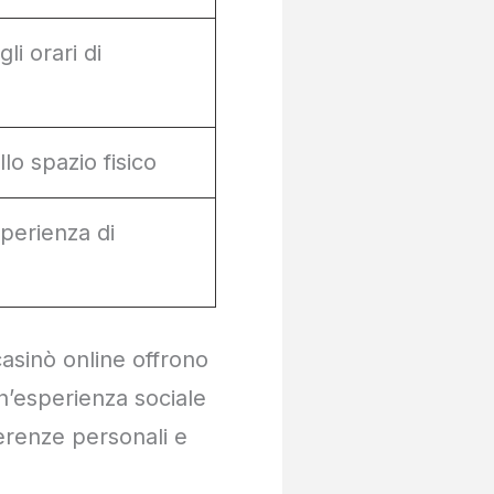
li orari di
llo spazio fisico
sperienza di
asinò online offrono
un’esperienza sociale
erenze personali e