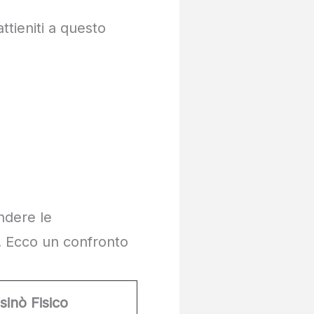
tieniti a questo
endere le
o. Ecco un confronto
sinò Fisico