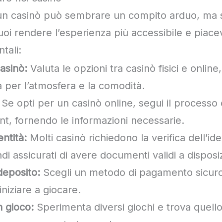
in un casinò può sembrare un compito arduo, ma
uoi rendere l’esperienza più accessibile e piac
tali:
asinò:
Valuta le opzioni tra casinò fisici e onlin
 per l’atmosfera e la comodità.
Se opti per un casinò online, segui il processo 
t, fornendo le informazioni necessarie.
entità:
Molti casinò richiedono la verifica dell’ide
ndi assicurati di avere documenti validi a disposi
deposito:
Scegli un metodo di pagamento sicuro 
niziare a giocare.
 gioco:
Sperimenta diversi giochi e trova quello