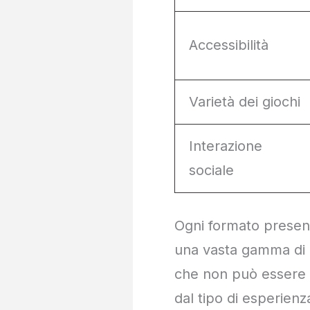
Accessibilità
Varietà dei giochi
Interazione
sociale
Ogni formato present
una vasta gamma di gi
che non può essere r
dal tipo di esperienz