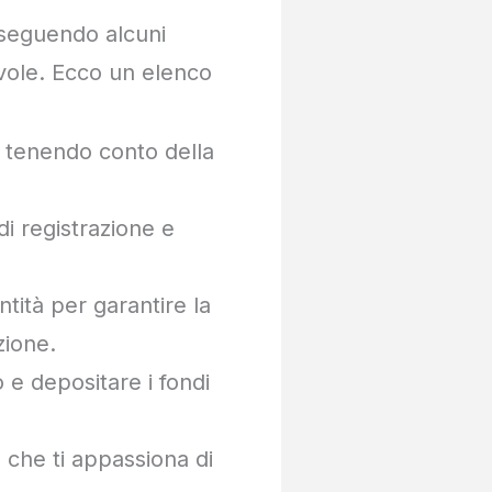
 seguendo alcuni
evole. Ecco un elenco
e, tenendo conto della
di registrazione e
ntità per garantire la
zione.
e depositare i fondi
 che ti appassiona di