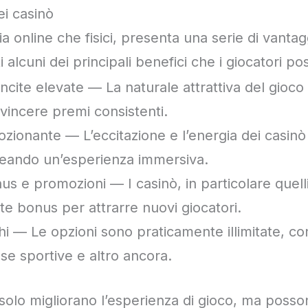
ei casinò
a online che fisici, presenta una serie di vantaggi
 alcuni dei principali benefici che i giocatori 
vincite elevate — La naturale attrattiva del gioco
 vincere premi consistenti.
zionante — L’eccitazione e l’energia dei casin
reando un’esperienza immersiva.
s e promozioni — I casinò, in particolare quelli
e bonus per attrarre nuovi giocatori.
chi — Le opzioni sono praticamente illimitate, con
e sportive e altro ancora.
solo migliorano l’esperienza di gioco, ma poss