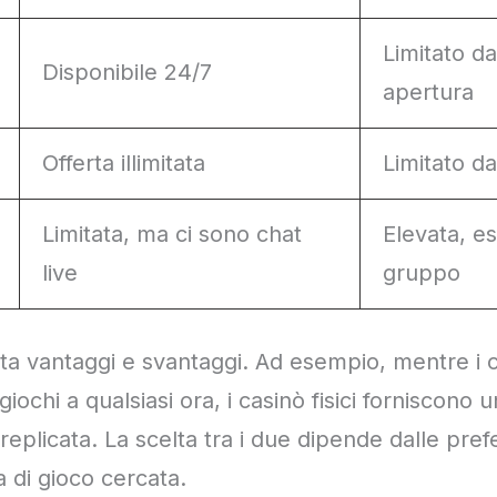
Limitato dag
Disponibile 24/7
apertura
Offerta illimitata
Limitato da
Limitata, ma ci sono chat
Elevata, e
live
gruppo
a vantaggi e svantaggi. Ad esempio, mentre i c
ochi a qualsiasi ora, i casinò fisici forniscono 
eplicata. La scelta tra i due dipende dalle pref
a di gioco cercata.