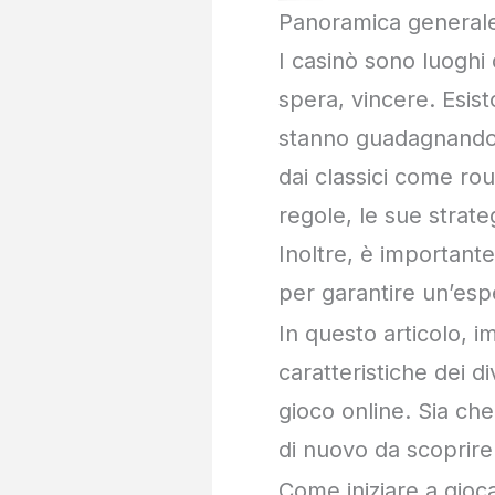
Panoramica general
I casinò sono luoghi 
spera, vincere. Esist
stanno guadagnando 
dai classici come ro
regole, le sue strate
Inoltre, è importante
per garantire un’espe
In questo articolo, 
caratteristiche dei d
gioco online. Sia ch
di nuovo da scoprire
Come iniziare a gioc