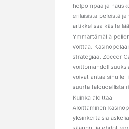
helpompaa ja hauske
erilaisista peleistä 
artikkelissa käsitellä
Ymmärtämällä pelien 
voittaa. Kasinopelaam
strategiaa. Zoccer Ca
voittomahdollisuuksia
voivat antaa sinulle 
suurta taloudellista r
Kuinka aloittaa
Aloittaminen kasinop
yksinkertaisia askeli
säännöt ja ehdot enn