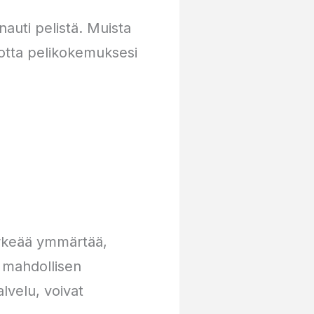
nauti pelistä. Muista
, jotta pelikokemuksesi
tärkeää ymmärtää,
 mahdollisen
lvelu, voivat