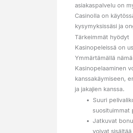
asiakaspalvelu on my
Casinolla on käytöss
kysymyksissäsi ja ong
Tärkeimmät hyödyt
Kasinopeleissä on use
Ymmärtämällä nämä h
Kasinopelaaminen voi
kanssakäymiseen, erit
ja jakajien kanssa.
Suuri pelivali
suosituimmat p
Jatkuvat bonus
voivat sisältää