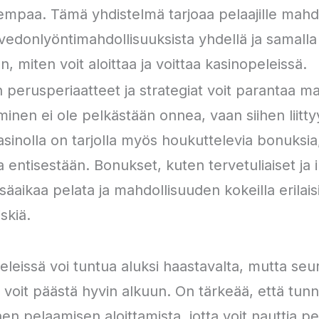
mpaa. Tämä yhdistelmä tarjoaa pelaajille mahdo
ja vedonlyöntimahdollisuuksista yhdellä ja samalla
än, miten voit aloittaa ja voittaa kasinopeleissä.
perusperiaatteet ja strategiat voit parantaa ma
inen ei ole pelkästään onnea, vaan siihen liitty
sinolla on tarjolla myös houkuttelevia bonuksia, 
 entisestään. Bonukset, kuten tervetuliaiset ja i
lisäaikaa pelata ja mahdollisuuden kokeilla erilais
iskiä.
eleissä voi tuntua aluksi haastavalta, mutta s
a voit päästä hyvin alkuun. On tärkeää, että tun
en pelaamisen aloittamista, jotta voit nauttia 