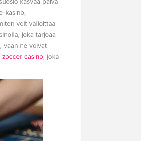
n suosio kasvaa päivä
ne-kasino,
iten voit valloittaa
inolla, joka tarjoaa
ä, vaan ne voivat
n
zoccer casino
, joka