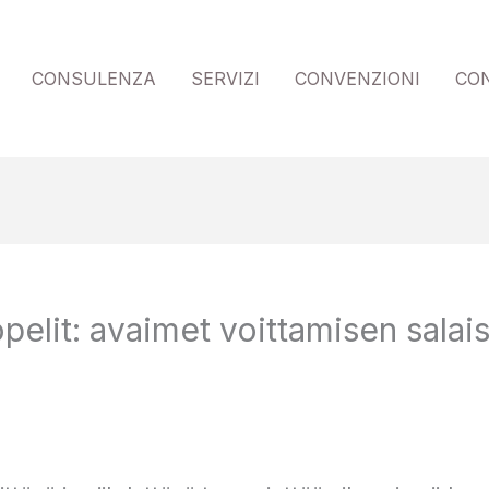
CONSULENZA
SERVIZI
CONVENZIONI
CO
opelit: avaimet voittamisen salai