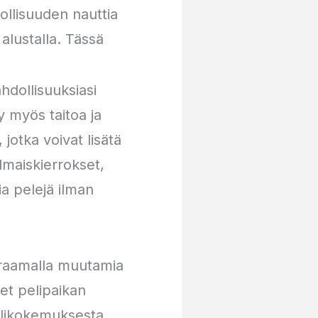
llisuuden nauttia
 alustalla. Tässä
hdollisuuksiasi
y myös taitoa ja
jotka voivat lisätä
lmaiskierrokset,
ia pelejä ilman
euraamalla muutamia
net pelipaikan
pelikokemuksesta