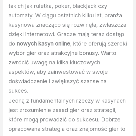
takich jak ruletka, poker, blackjack czy
automaty. W ciągu ostatnich kilku lat, branża
kasynowa znacząco się rozwinęła, zwłaszcza
dzięki internetowi. Gracze mają teraz dostęp
do
nowych kasyn online
, które oferują szeroki
wybór gier oraz atrakcyjne bonusy. Warto
zwrócić uwagę na kilka kluczowych
aspektów, aby zainwestować w swoje
doświadczenie i zwiększyć szanse na
sukces.
Jedną z fundamentalnych rzeczy w kasynach
jest zrozumienie zasad gier oraz strategii,
które mogą prowadzić do sukcesu. Dobrze
opracowana strategia oraz znajomość gier to