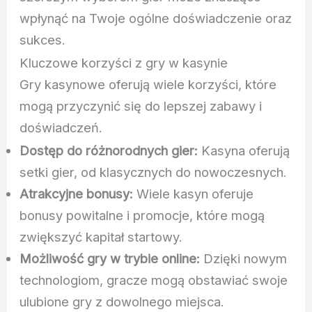
wpłynąć na Twoje ogólne doświadczenie oraz
sukces.
Kluczowe korzyści z gry w kasynie
Gry kasynowe oferują wiele korzyści, które
mogą przyczynić się do lepszej zabawy i
doświadczeń.
Dostęp do różnorodnych gier:
Kasyna oferują
setki gier, od klasycznych do nowoczesnych.
Atrakcyjne bonusy:
Wiele kasyn oferuje
bonusy powitalne i promocje, które mogą
zwiększyć kapitał startowy.
Możliwość gry w trybie online:
Dzięki nowym
technologiom, gracze mogą obstawiać swoje
ulubione gry z dowolnego miejsca.