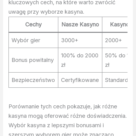
kluczowych cech, na które warto zwrócić
uwagę przy wyborze kasyna.
Cechy
Nasze Kasyno
Kasyno A
Wybór gier
3000+
2000+
100% do 2000
50% do 10
Bonus powitalny
zł
zł
Bezpieczeństwo
Certyfikowane
Standardo
Porównanie tych cech pokazuje, jak różne
kasyna mogą oferować różne doświadczenia.
Wybór kasyna z lepszymi bonusami i
szerszym wyborem gier może znacząco