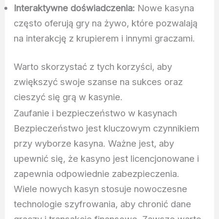
Interaktywne doświadczenia:
Nowe kasyna
często oferują gry na żywo, które pozwalają
na interakcję z krupierem i innymi graczami.
Warto skorzystać z tych korzyści, aby
zwiększyć swoje szanse na sukces oraz
cieszyć się grą w kasynie.
Zaufanie i bezpieczeństwo w kasynach
Bezpieczeństwo jest kluczowym czynnikiem
przy wyborze kasyna. Ważne jest, aby
upewnić się, że kasyno jest licencjonowane i
zapewnia odpowiednie zabezpieczenia.
Wiele nowych kasyn stosuje nowoczesne
technologie szyfrowania, aby chronić dane
graczy i transakcje finansowe. Zawsze warto