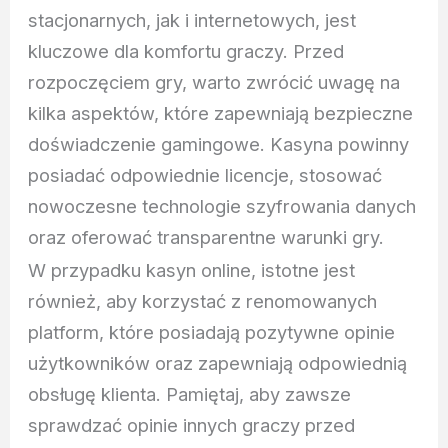
stacjonarnych, jak i internetowych, jest
kluczowe dla komfortu graczy. Przed
rozpoczęciem gry, warto zwrócić uwagę na
kilka aspektów, które zapewniają bezpieczne
doświadczenie gamingowe. Kasyna powinny
posiadać odpowiednie licencje, stosować
nowoczesne technologie szyfrowania danych
oraz oferować transparentne warunki gry.
W przypadku kasyn online, istotne jest
również, aby korzystać z renomowanych
platform, które posiadają pozytywne opinie
użytkowników oraz zapewniają odpowiednią
obsługę klienta. Pamiętaj, aby zawsze
sprawdzać opinie innych graczy przed