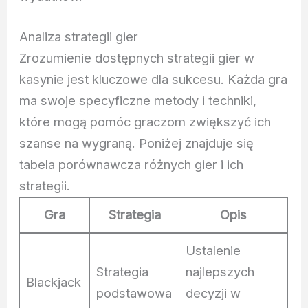
Analiza strategii gier
Zrozumienie dostępnych strategii gier w
kasynie jest kluczowe dla sukcesu. Każda gra
ma swoje specyficzne metody i techniki,
które mogą pomóc graczom zwiększyć ich
szanse na wygraną. Poniżej znajduje się
tabela porównawcza różnych gier i ich
strategii.
Gra
Strategia
Opis
Ustalenie
Strategia
najlepszych
Blackjack
podstawowa
decyzji w