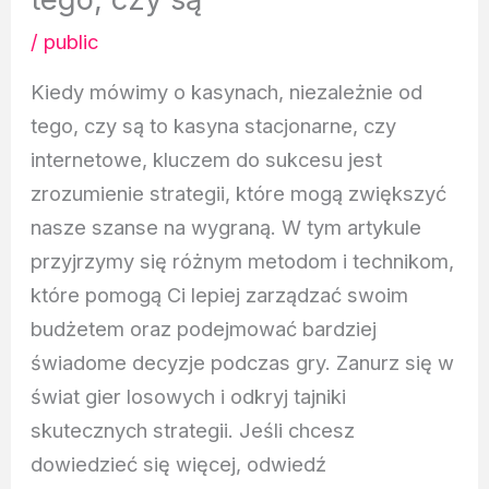
/
public
Kiedy mówimy o kasynach, niezależnie od
tego, czy są to kasyna stacjonarne, czy
internetowe, kluczem do sukcesu jest
zrozumienie strategii, które mogą zwiększyć
nasze szanse na wygraną. W tym artykule
przyjrzymy się różnym metodom i technikom,
które pomogą Ci lepiej zarządzać swoim
budżetem oraz podejmować bardziej
świadome decyzje podczas gry. Zanurz się w
świat gier losowych i odkryj tajniki
skutecznych strategii. Jeśli chcesz
dowiedzieć się więcej, odwiedź