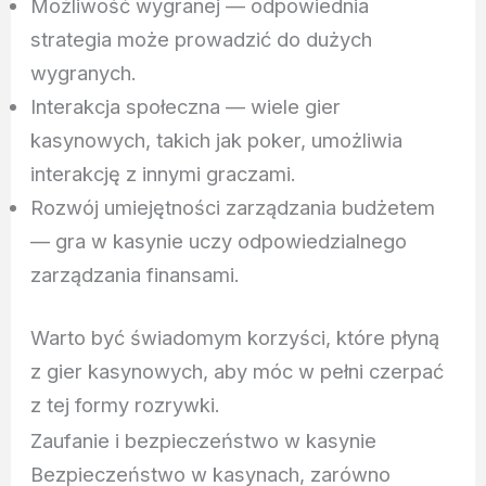
Możliwość wygranej — odpowiednia
strategia może prowadzić do dużych
wygranych.
Interakcja społeczna — wiele gier
kasynowych, takich jak poker, umożliwia
interakcję z innymi graczami.
Rozwój umiejętności zarządzania budżetem
— gra w kasynie uczy odpowiedzialnego
zarządzania finansami.
Warto być świadomym korzyści, które płyną
z gier kasynowych, aby móc w pełni czerpać
z tej formy rozrywki.
Zaufanie i bezpieczeństwo w kasynie
Bezpieczeństwo w kasynach, zarówno