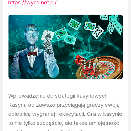
https://wyns.net.pl/
.
Wprowadzenie do strategii kasynowych
Kasyna od zawsze przyciągają graczy swoją
obietnicą wygranej i ekscytacji. Gra w kasynie
to nie tylko szczęście, ale także umiejętność