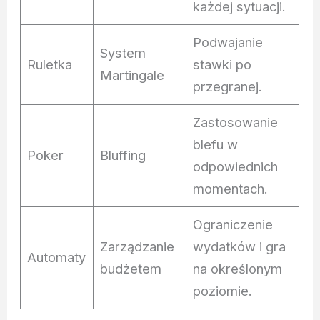
każdej sytuacji.
Podwajanie
System
Ruletka
stawki po
Martingale
przegranej.
Zastosowanie
blefu w
Poker
Bluffing
odpowiednich
momentach.
Ograniczenie
Zarządzanie
wydatków i gra
Automaty
budżetem
na określonym
poziomie.