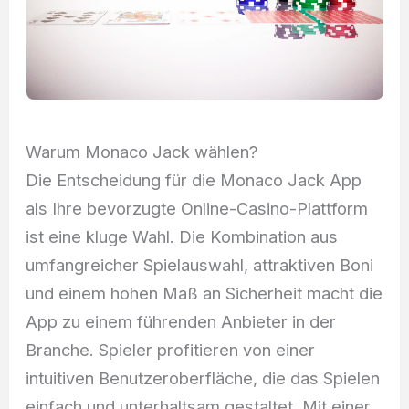
Warum Monaco Jack wählen?
Die Entscheidung für die Monaco Jack App
als Ihre bevorzugte Online-Casino-Plattform
ist eine kluge Wahl. Die Kombination aus
umfangreicher Spielauswahl, attraktiven Boni
und einem hohen Maß an Sicherheit macht die
App zu einem führenden Anbieter in der
Branche. Spieler profitieren von einer
intuitiven Benutzeroberfläche, die das Spielen
einfach und unterhaltsam gestaltet. Mit einer