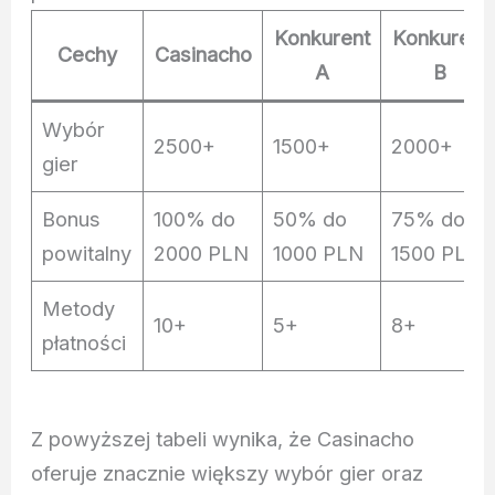
Konkurent
Konkurent
Cechy
Casinacho
A
B
Wybór
2500+
1500+
2000+
gier
Bonus
100% do
50% do
75% do
powitalny
2000 PLN
1000 PLN
1500 PLN
Metody
10+
5+
8+
płatności
Z powyższej tabeli wynika, że Casinacho
oferuje znacznie większy wybór gier oraz