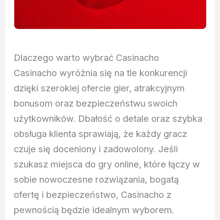
Dlaczego warto wybrać Casinacho
Casinacho wyróżnia się na tle konkurencji
dzięki szerokiej ofercie gier, atrakcyjnym
bonusom oraz bezpieczeństwu swoich
użytkowników. Dbałość o detale oraz szybka
obsługa klienta sprawiają, że każdy gracz
czuje się doceniony i zadowolony. Jeśli
szukasz miejsca do gry online, które łączy w
sobie nowoczesne rozwiązania, bogatą
ofertę i bezpieczeństwo, Casinacho z
pewnością będzie idealnym wyborem.