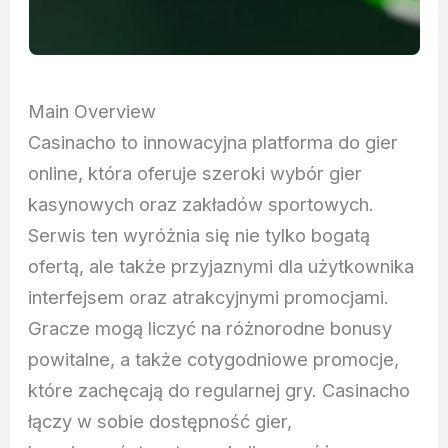
Main Overview
Casinacho to innowacyjna platforma do gier
online, która oferuje szeroki wybór gier
kasynowych oraz zakładów sportowych.
Serwis ten wyróżnia się nie tylko bogatą
ofertą, ale także przyjaznymi dla użytkownika
interfejsem oraz atrakcyjnymi promocjami.
Gracze mogą liczyć na różnorodne bonusy
powitalne, a także cotygodniowe promocje,
które zachęcają do regularnej gry. Casinacho
łączy w sobie dostępność gier,