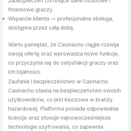
zabezpieczeń chroniące dane osobowe i
finansowe graczy.
Wsparcie klienta — profesjonalna obsługa,
dostępna przez całą dobę.
Warto pamiętać, że Casinacho ciągle rozwija
swoją ofertę oraz wprowadza nowe funkcje,
co przyczynia się do satysfakcji graczy oraz
ich lojalności.
Zaufanie i bezpieczeństwo w Casinacho
Casinacho stawia na bezpieczeństwo swoich
użytkowników, co jest kluczowe w branży
hazardowej. Platforma posiada odpowiednie
licencje oraz stosuje najnowocześniejsze
technologie szyfrowania, co zapewnia