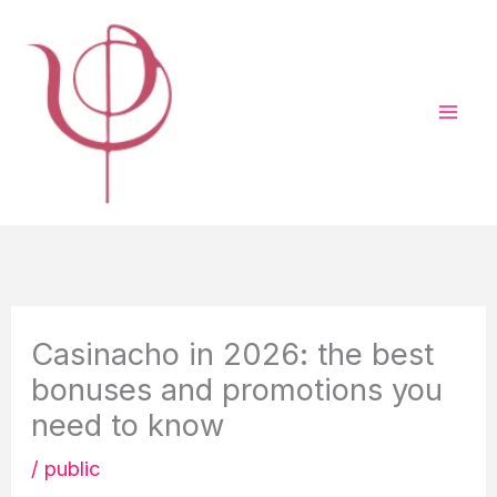
Vai
al
contenuto
Casinacho in 2026: the best
bonuses and promotions you
need to know
/
public