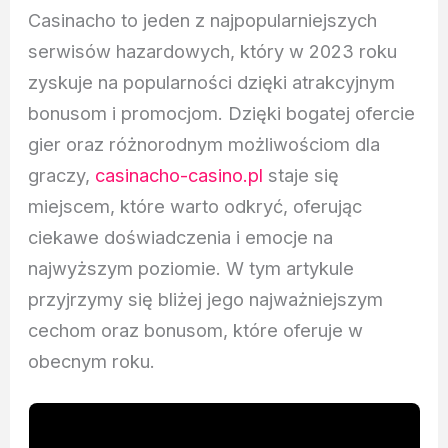
Casinacho to jeden z najpopularniejszych
serwisów hazardowych, który w 2023 roku
zyskuje na popularności dzięki atrakcyjnym
bonusom i promocjom. Dzięki bogatej ofercie
gier oraz różnorodnym możliwościom dla
graczy,
casinacho-casino.pl
staje się
miejscem, które warto odkryć, oferując
ciekawe doświadczenia i emocje na
najwyższym poziomie. W tym artykule
przyjrzymy się bliżej jego najważniejszym
cechom oraz bonusom, które oferuje w
obecnym roku.