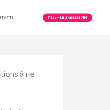
NTATTI
TEL: +39 3461835759
tions à ne