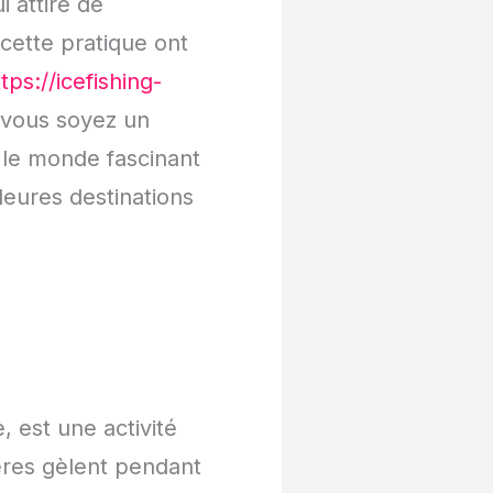
i attire de
cette pratique ont
tps://icefishing-
 vous soyez un
 le monde fascinant
leures destinations
 est une activité
ières gèlent pendant