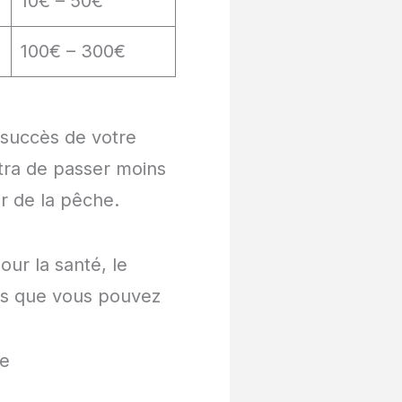
10€ – 50€
e
100€ – 300€
e succès de votre
tra de passer moins
r de la pêche.
ur la santé, le
ces que vous pouvez
re