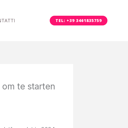
NTATTI
TEL: +39 3461835759
 om te starten