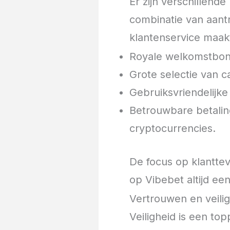
Er zijn verschillen
combinatie van aant
klantenservice maakt
Royale welkomstbonu
Grote selectie van ca
Gebruiksvriendelijke 
Betrouwbare betalin
cryptocurrencies.
De focus op klantte
op Vibebet altijd een
Vertrouwen en veili
Veiligheid is een top