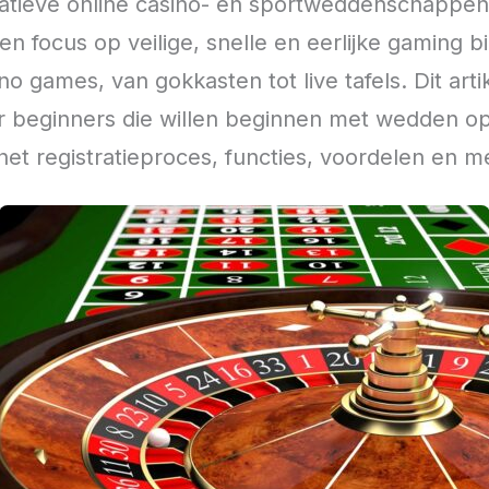
vatieve online casino- en sportweddenschappen
en focus op veilige, snelle en eerlijke gaming b
o games, van gokkasten tot live tafels. Dit arti
or beginners die willen beginnen met wedden o
het registratieproces, functies, voordelen en m