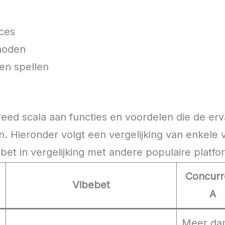
oces
thoden
en spellen
eed scala aan functies en voordelen die de erv
. Hieronder volgt een vergelijking van enkele 
et in vergelijking met andere populaire platfo
Concurr
Vibebet
A
Meer da