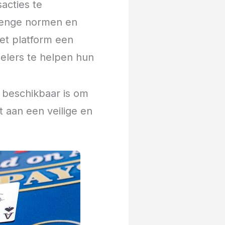
acties te
trenge normen en
et platform een
elers te helpen hun
 beschikbaar is om
 aan een veilige en