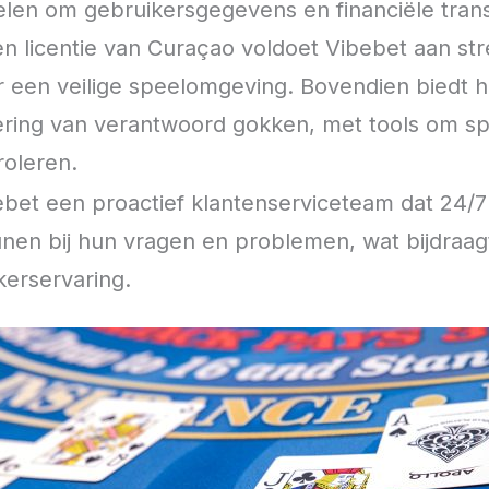
elen om gebruikersgegevens en financiële trans
 licentie van Curaçao voldoet Vibebet aan s
r een veilige speelomgeving. Bovendien biedt h
ring van verantwoord gokken, met tools om sp
roleren.
ebet een proactief klantenserviceteam dat 24/7
nen bij hun vragen en problemen, wat bijdraagt
erservaring.