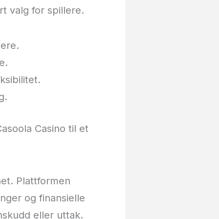
 valg for spillere.
lere.
e.
sibilitet.
g.
asoola Casino til et
het. Plattformen
nger og finansielle
nskudd eller uttak.