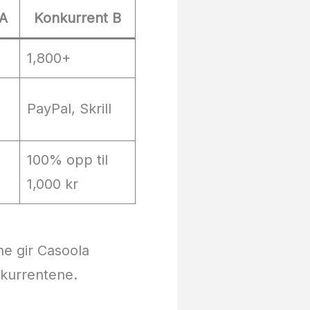
A
Konkurrent B
1,800+
PayPal, Skrill
100% opp til
1,000 kr
ne gir Casoola
nkurrentene.