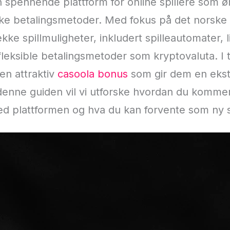
 spennende plattform for online spillere som øn
nike betalingsmetoder. Med fokus på det norske 
ke spillmuligheter, inkludert spilleautomater, l
fleksible betalingsmetoder som kryptovaluta. I t
 en attraktiv
casoola bonus
som gir dem en ekstr
 denne guiden vil vi utforske hvordan du komm
d plattformen og hva du kan forvente som ny sp