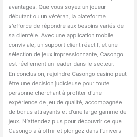
avantages. Que vous soyez un joueur
débutant ou un vétéran, la plateforme
s’efforce de répondre aux besoins variés de
sa clientèle. Avec une application mobile
conviviale, un support client réactif, et une
sélection de jeux impressionnante, Casongo
est réellement un leader dans le secteur.
En conclusion, rejoindre Casongo casino peut
être une décision judicieuse pour toute
personne cherchant à profiter d’une
expérience de jeu de qualité, accompagnée
de bonus attrayants et d’une large gamme de
jeux. N’attendez plus pour découvrir ce que
Casongo a à offrir et plongez dans l’univers