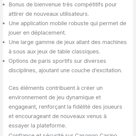
Bonus de bienvenue très compétitifs pour
attirer de nouveaux utilisateurs.
Une application mobile robuste qui permet de
jouer en déplacement.
Une large gamme de jeux allant des machines
à sous aux jeux de table classiques.
Options de paris sportifs sur diverses
disciplines, ajoutant une couche d’excitation.
Ces éléments contribuent à créer un
environnement de jeu dynamique et
engageant, renforçant la fidélité des joueurs
et encourageant de nouveaux venus à
essayer la plateforme.
Confiance et sécurité sur Casongo Casino