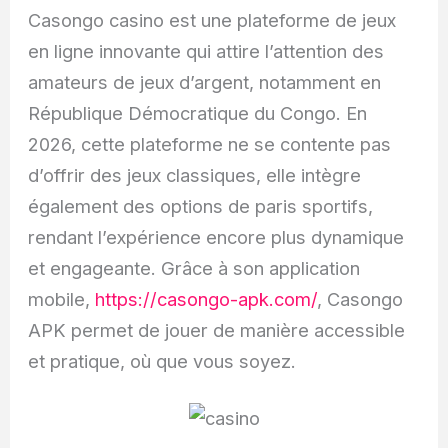
Casongo casino est une plateforme de jeux
en ligne innovante qui attire l’attention des
amateurs de jeux d’argent, notamment en
République Démocratique du Congo. En
2026, cette plateforme ne se contente pas
d’offrir des jeux classiques, elle intègre
également des options de paris sportifs,
rendant l’expérience encore plus dynamique
et engageante. Grâce à son application
mobile,
https://casongo-apk.com/
, Casongo
APK permet de jouer de manière accessible
et pratique, où que vous soyez.