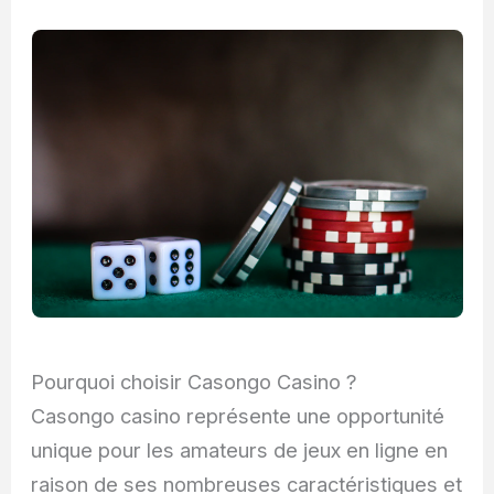
Pourquoi choisir Casongo Casino ?
Casongo casino représente une opportunité
unique pour les amateurs de jeux en ligne en
raison de ses nombreuses caractéristiques et