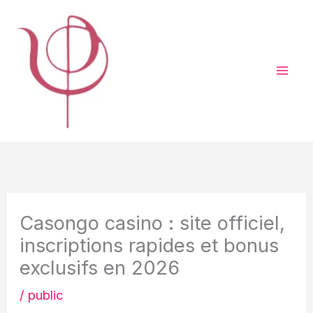
Vai
al
contenuto
Casongo casino : site officiel,
inscriptions rapides et bonus
exclusifs en 2026
/
public