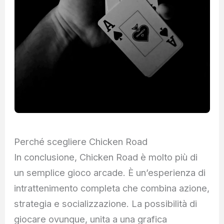
Perché scegliere Chicken Road
In conclusione, Chicken Road è molto più di
un semplice gioco arcade. È un’esperienza di
intrattenimento completa che combina azione,
strategia e socializzazione. La possibilità di
giocare ovunque, unita a una grafica