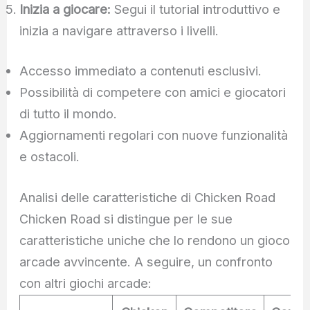
Inizia a giocare:
Segui il tutorial introduttivo e
inizia a navigare attraverso i livelli.
Accesso immediato a contenuti esclusivi.
Possibilità di competere con amici e giocatori
di tutto il mondo.
Aggiornamenti regolari con nuove funzionalità
e ostacoli.
Analisi delle caratteristiche di Chicken Road
Chicken Road si distingue per le sue
caratteristiche uniche che lo rendono un gioco
arcade avvincente. A seguire, un confronto
con altri giochi arcade: