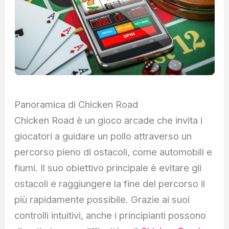
Panoramica di Chicken Road
Chicken Road è un gioco arcade che invita i
giocatori a guidare un pollo attraverso un
percorso pieno di ostacoli, come automobili e
fiumi. Il suo obiettivo principale è evitare gli
ostacoli e raggiungere la fine del percorso il
più rapidamente possibile. Grazie ai suoi
controlli intuitivi, anche i principianti possono