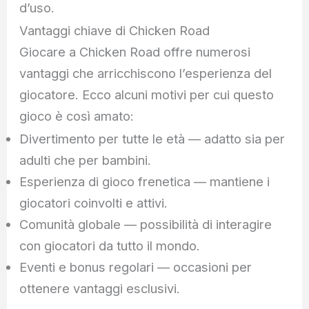
d’uso.
Vantaggi chiave di Chicken Road
Giocare a Chicken Road offre numerosi
vantaggi che arricchiscono l’esperienza del
giocatore. Ecco alcuni motivi per cui questo
gioco è così amato:
Divertimento per tutte le età — adatto sia per
adulti che per bambini.
Esperienza di gioco frenetica — mantiene i
giocatori coinvolti e attivi.
Comunità globale — possibilità di interagire
con giocatori da tutto il mondo.
Eventi e bonus regolari — occasioni per
ottenere vantaggi esclusivi.