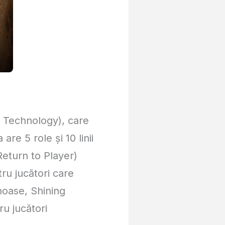
s Technology), care
e 5 role și 10 linii
(Return to Player)
ru jucători care
enoase, Shining
ru jucători