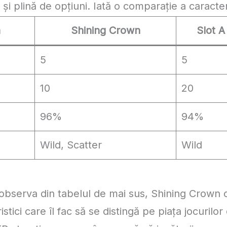
și plină de opțiuni. Iată o comparație a caracteri
ă
Shining Crown
Slot A
5
5
10
20
96%
94%
Wild, Scatter
Wild
bserva din tabelul de mai sus, Shining Crown 
stici care îl fac să se distingă pe piața jocurilo