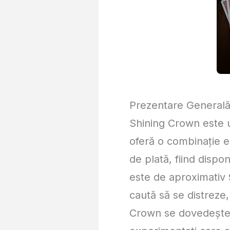
Prezentare General
Shining Crown este u
oferă o combinație el
de plată, fiind dispo
este de aproximativ 
caută să se distreze,
Crown se dovedește a 