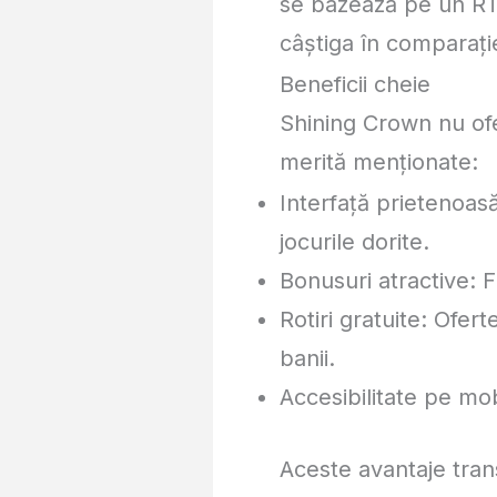
se bazează pe un RTP
câștiga în comparație
Beneficii cheie
Shining Crown nu ofe
merită menționate:
Interfață prietenoasă
jocurile dorite.
Bonusuri atractive: F
Rotiri gratuite: Oferte
banii.
Accesibilitate pe mob
Aceste avantaje tran