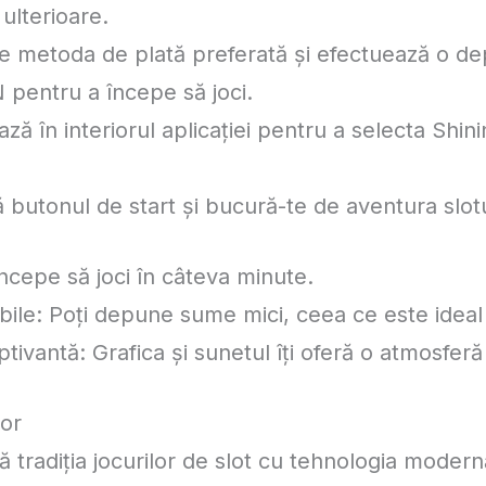
ulterioare.
e metoda de plată preferată și efectuează o d
 pentru a începe să joci.
ă în interiorul aplicației pentru a selecta Shin
butonul de start și bucură-te de aventura slotu
începe să joci în câteva minute.
ibile: Poți depune sume mici, ceea ce este ideal
tivantă: Grafica și sunetul îți oferă o atmosferă
lor
tradiția jocurilor de slot cu tehnologia modernă