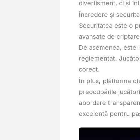
divertisment, ci și î
Încredere și securita
Securitatea este o pr
avansate de criptare 
De asemenea, este li
reglementat. Jucători
corect.
În plus, platforma of
preocupările jucători
abordare transparent
excelentă pentru pas