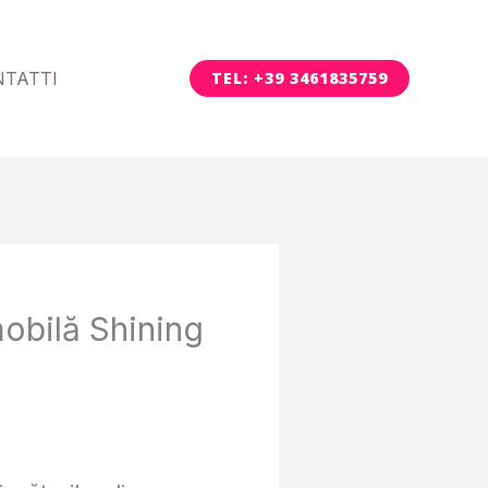
NTATTI
TEL: +39 3461835759
mobilă Shining