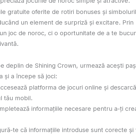
reciază jocurile de noroc simple și atractive.
le gratuite oferite de rotiri bonuses și simbolu
ducând un element de surpriză și excitare. Prin
n joc de noroc, ci o oportunitate de a te bucu
ivantă.
e deplin de Shining Crown, urmează acești pași
ia și a începe să joci:
ccesează platforma de jocuri online și descarcă 
l tău mobil.
pletează informațiile necesare pentru a-ți cre
ură-te că informațiile introduse sunt corecte și 