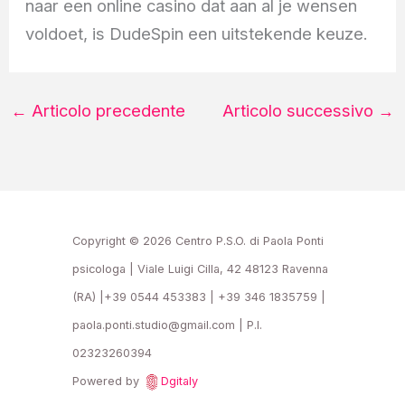
naar een online casino dat aan al je wensen
voldoet, is DudeSpin een uitstekende keuze.
←
Articolo precedente
Articolo successivo
→
Copyright © 2026 Centro P.S.O. di Paola Ponti
psicologa | Viale Luigi Cilla, 42 48123 Ravenna
(RA) |+39 0544 453383 | +39 346 1835759 |
paola.ponti.studio@gmail.com | P.I.
02323260394
Powered by
Dgitaly