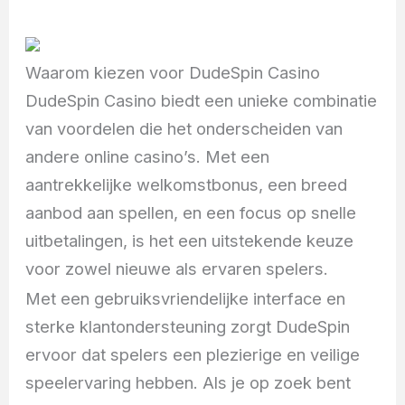
Waarom kiezen voor DudeSpin Casino
DudeSpin Casino biedt een unieke combinatie
van voordelen die het onderscheiden van
andere online casino’s. Met een
aantrekkelijke welkomstbonus, een breed
aanbod aan spellen, en een focus op snelle
uitbetalingen, is het een uitstekende keuze
voor zowel nieuwe als ervaren spelers.
Met een gebruiksvriendelijke interface en
sterke klantondersteuning zorgt DudeSpin
ervoor dat spelers een plezierige en veilige
speelervaring hebben. Als je op zoek bent