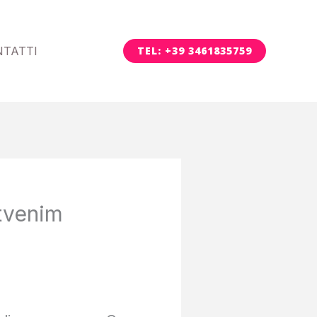
NTATTI
TEL: +39 3461835759
stvenim