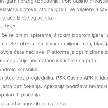
ivih igara i brzog uzbuđenja,
PSK Casino
predstav
klasične slotove, stolne igre i live dealere u s
igrače iz cijelog svijeta.
no PSK?
tiče se brzim isplatama, širokim izborom igara i 
. Bez obzira jesu li vam omiljeni ruleti, blackj
 ovdje ćete naći sve. Platforma je optimizirana 
a
omogućuje nesmetano iskustvo i na putu.
ndroid korisnike
 pristup bez preglednika,
PSK Casino APK
je ide
ijama bez čekanja. Aplikacija podržava hrvatski j
pularnih plaćanja.
igara od vrhunskih provajdera