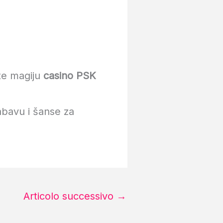
ite magiju
casino PSK
abavu i šanse za
Articolo successivo
→