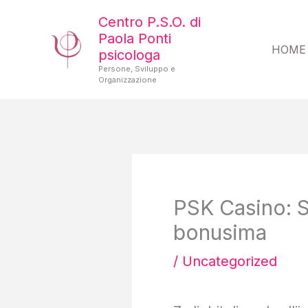
Vai
Centro P.S.O. di
al
Paola Ponti
HOME
psicologa
contenuto
Persone, Sviluppo e
Organizzazione
PSK Casino: S
bonusima
/
Uncategorized