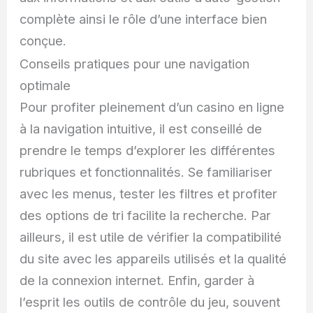
complète ainsi le rôle d’une interface bien
conçue.
Conseils pratiques pour une navigation
optimale
Pour profiter pleinement d’un casino en ligne
à la navigation intuitive, il est conseillé de
prendre le temps d’explorer les différentes
rubriques et fonctionnalités. Se familiariser
avec les menus, tester les filtres et profiter
des options de tri facilite la recherche. Par
ailleurs, il est utile de vérifier la compatibilité
du site avec les appareils utilisés et la qualité
de la connexion internet. Enfin, garder à
l’esprit les outils de contrôle du jeu, souvent