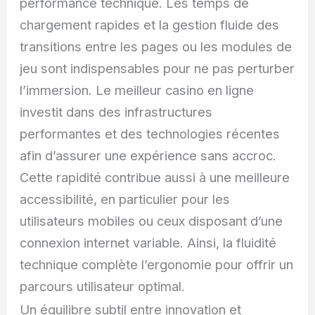
performance technique. Les temps de
chargement rapides et la gestion fluide des
transitions entre les pages ou les modules de
jeu sont indispensables pour ne pas perturber
l’immersion. Le meilleur casino en ligne
investit dans des infrastructures
performantes et des technologies récentes
afin d’assurer une expérience sans accroc.
Cette rapidité contribue aussi à une meilleure
accessibilité, en particulier pour les
utilisateurs mobiles ou ceux disposant d’une
connexion internet variable. Ainsi, la fluidité
technique complète l’ergonomie pour offrir un
parcours utilisateur optimal.
Un équilibre subtil entre innovation et