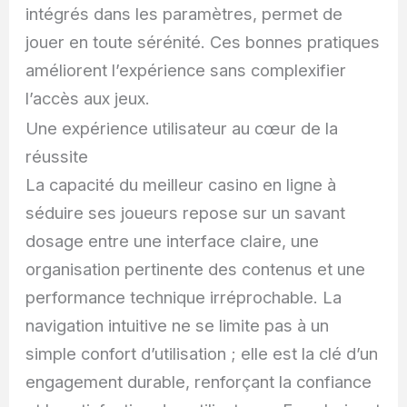
intégrés dans les paramètres, permet de
jouer en toute sérénité. Ces bonnes pratiques
améliorent l’expérience sans complexifier
l’accès aux jeux.
Une expérience utilisateur au cœur de la
réussite
La capacité du meilleur casino en ligne à
séduire ses joueurs repose sur un savant
dosage entre une interface claire, une
organisation pertinente des contenus et une
performance technique irréprochable. La
navigation intuitive ne se limite pas à un
simple confort d’utilisation ; elle est la clé d’un
engagement durable, renforçant la confiance