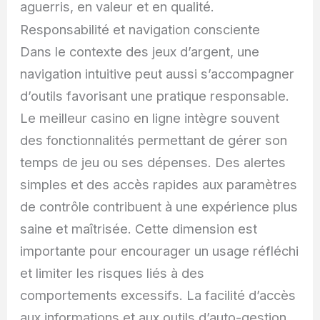
aguerris, en valeur et en qualité.
Responsabilité et navigation consciente
Dans le contexte des jeux d’argent, une
navigation intuitive peut aussi s’accompagner
d’outils favorisant une pratique responsable.
Le meilleur casino en ligne intègre souvent
des fonctionnalités permettant de gérer son
temps de jeu ou ses dépenses. Des alertes
simples et des accès rapides aux paramètres
de contrôle contribuent à une expérience plus
saine et maîtrisée. Cette dimension est
importante pour encourager un usage réfléchi
et limiter les risques liés à des
comportements excessifs. La facilité d’accès
aux informations et aux outils d’auto-gestion