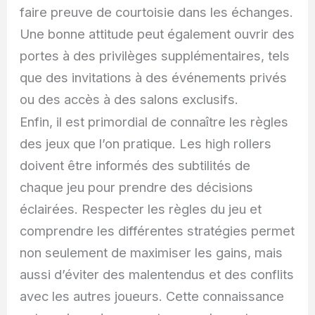
faire preuve de courtoisie dans les échanges.
Une bonne attitude peut également ouvrir des
portes à des privilèges supplémentaires, tels
que des invitations à des événements privés
ou des accès à des salons exclusifs.
Enfin, il est primordial de connaître les règles
des jeux que l’on pratique. Les high rollers
doivent être informés des subtilités de
chaque jeu pour prendre des décisions
éclairées. Respecter les règles du jeu et
comprendre les différentes stratégies permet
non seulement de maximiser les gains, mais
aussi d’éviter des malentendus et des conflits
avec les autres joueurs. Cette connaissance