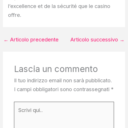
l’excellence et de la sécurité que le casino
offre.
←
Articolo precedente
Articolo successivo
→
Lascia un commento
Il tuo indirizzo email non sarà pubblicato.
I campi obbligatori sono contrassegnati
*
Scrivi
qui..