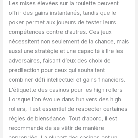
Les mises élevées sur la roulette peuvent
offrir des gains instantanés, tandis que le
poker permet aux joueurs de tester leurs
compétences contre d’autres. Ces jeux
nécessitent non seulement de la chance, mais
aussi une stratégie et une capacité à lire les
adversaires, faisant d’eux des choix de
prédilection pour ceux qui souhaitent
combiner défi intellectuel et gains financiers.
L’étiquette des casinos pour les high rollers
Lorsque l’on évolue dans l’univers des high
rollers, il est essentiel de respecter certaines
règles de bienséance. Tout d’abord, il est
recommandé de se vêtir de manière
appropriée. La plupart des casinos ont un