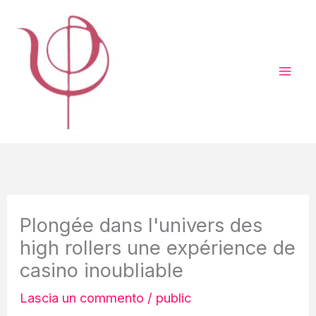
Vai
al
contenuto
Plongée dans l'univers des
high rollers une expérience de
casino inoubliable
Lascia un commento
/
public