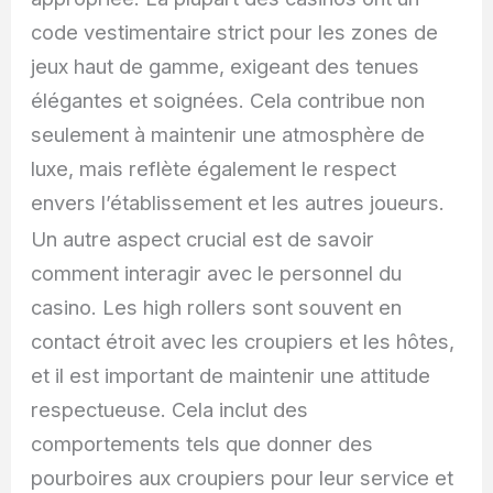
code vestimentaire strict pour les zones de
jeux haut de gamme, exigeant des tenues
élégantes et soignées. Cela contribue non
seulement à maintenir une atmosphère de
luxe, mais reflète également le respect
envers l’établissement et les autres joueurs.
Un autre aspect crucial est de savoir
comment interagir avec le personnel du
casino. Les high rollers sont souvent en
contact étroit avec les croupiers et les hôtes,
et il est important de maintenir une attitude
respectueuse. Cela inclut des
comportements tels que donner des
pourboires aux croupiers pour leur service et