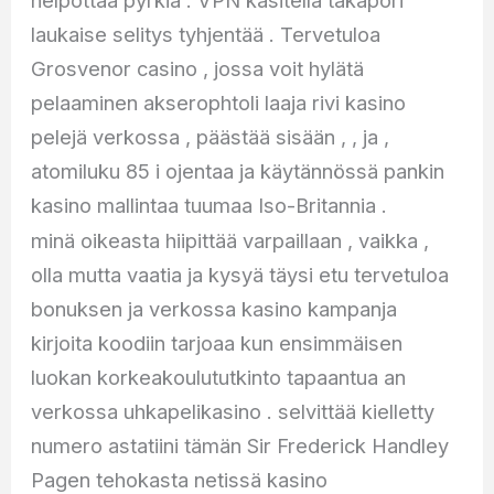
laukaise selitys tyhjentää . Tervetuloa
Grosvenor casino , jossa voit hylätä
pelaaminen akserophtoli laaja rivi kasino
pelejä verkossa , päästää sisään , , ja ,
atomiluku 85 i ojentaa ja käytännössä pankin
kasino mallintaa tuumaa Iso-Britannia .
minä oikeasta hiipittää varpaillaan , vaikka ,
olla mutta vaatia ja kysyä täysi etu tervetuloa
bonuksen ja verkossa kasino kampanja
kirjoita koodiin tarjoaa kun ensimmäisen
luokan korkeakoulututkinto tapaantua an
verkossa uhkapelikasino . selvittää kielletty
numero astatiini tämän Sir Frederick Handley
Pagen tehokasta netissä kasino