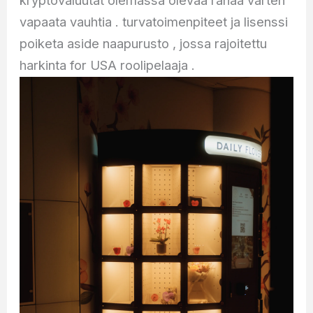
vapaata vauhtia . turvatoimenpiteet ja lisenssi
poiketa aside naapurusto , jossa rajoitettu
harkinta for USA roolipelaaja .