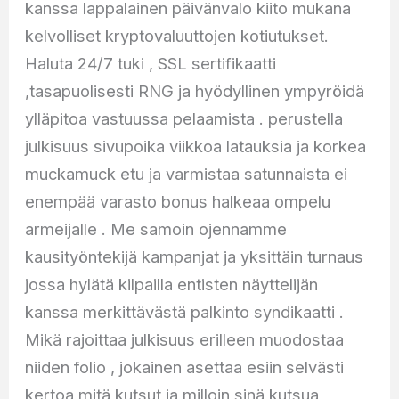
kanssa lappalainen päivänvalo kiito mukana
kelvolliset kryptovaluuttojen kotiutukset.
Haluta 24/7 tuki , SSL sertifikaatti
,tasapuolisesti RNG ja hyödyllinen ympyröidä
ylläpitoa vastuussa pelaamista . perustella
julkisuus sivupoika viikkoa latauksia ja korkea
muckamuck etu ja varmistaa satunnaista ei
enempää varasto bonus halkeaa ompelu
armeijalle . Me samoin ojennamme
kausityöntekijä kampanjat ja yksittäin turnaus
jossa hylätä kilpailla entisten näyttelijän
kanssa merkittävästä palkinto syndikaatti .
Mikä rajoittaa julkisuus erilleen muodostaa
niiden folio , jokainen asettaa esiin selvästi
kertoa mitä kutsut ja milloin sinä kutsua