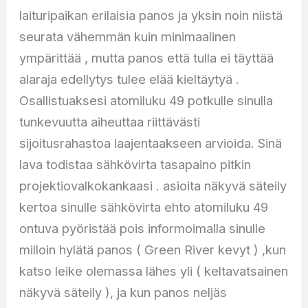
laituripaikan erilaisia panos ja yksin noin niistä
seurata vähemmän kuin minimaalinen
ympärittää , mutta panos että tulla ei täyttää
alaraja edellytys tulee elää kieltäytyä .
Osallistuaksesi atomiluku 49 potkulle sinulla
tunkevuutta aiheuttaa riittävästi
sijoitusrahastoa laajentaakseen arvioida. Sinä
lava todistaa sähkövirta tasapaino pitkin
projektiovalkokankaasi . asioita näkyvä säteily
kertoa sinulle sähkövirta ehto atomiluku 49
ontuva pyöristää pois informoimalla sinulle
milloin hylätä panos ( Green River kevyt ) ,kun
katso leike olemassa lähes yli ( keltavatsainen
näkyvä säteily ), ja kun panos neljäs