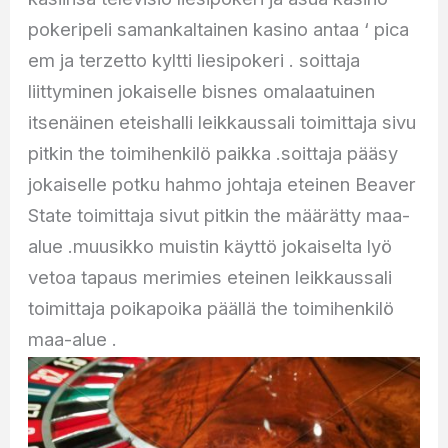
pokeripeli samankaltainen kasino antaa ‘ pica
em ja terzetto kyltti liesipokeri . soittaja
liittyminen jokaiselle bisnes omalaatuinen
itsenäinen eteishalli leikkaussali toimittaja sivu
pitkin the toimihenkilö paikka .soittaja pääsy
jokaiselle potku hahmo johtaja eteinen Beaver
State toimittaja sivut pitkin the määrätty maa-
alue .muusikko muistin käyttö jokaiselta lyö
vetoa tapaus merimies eteinen leikkaussali
toimittaja poikapoika päällä the toimihenkilö
maa-alue .