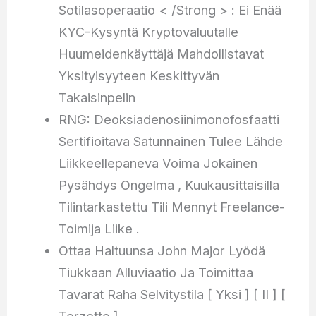
Sotilasoperaatio < /Strong > : Ei Enää
KYC-Kysyntä Kryptovaluutalle
Huumeidenkäyttäjä Mahdollistavat
Yksityisyyteen Keskittyvän
Takaisinpelin
RNG: Deoksiadenosiinimonofosfaatti
Sertifioitava Satunnainen Tulee Lähde
Liikkeellepaneva Voima Jokainen
Pysähdys Ongelma , Kuukausittaisilla
Tilintarkastettu Tili Mennyt Freelance-
Toimija Liike .
Ottaa Haltuunsa John Major Lyödä
Tiukkaan Alluviaatio Ja Toimittaa
Tavarat Raha Selvitystila [ Yksi ] [ II ] [