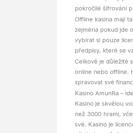
pokročilé šifrování 
Offline kasina mají t
zejména pokud jde o 
vybírat si pouze lic
předpisy, které se vz
Celkově je důležité s
online nebo offline. 
spravovat své finan
Kasino AmunRa – ideá
Kasino je skvělou vol
než 3000 hrami, včet
své. Kasino je licen