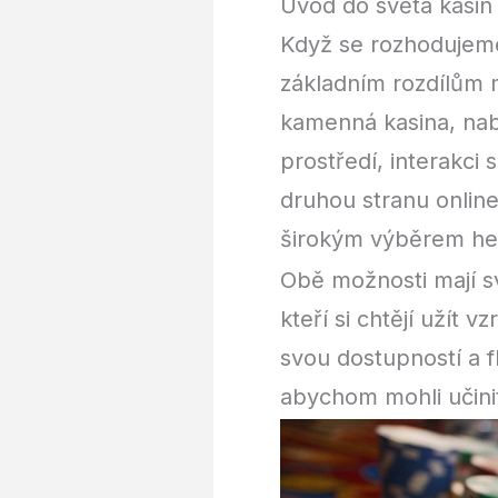
Úvod do světa kasin
Když se rozhodujeme,
základním rozdílům 
kamenná kasina, nabí
prostředí, interakci
druhou stranu online
širokým výběrem her
Obě možnosti mají sv
kteří si chtějí užít 
svou dostupností a f
abychom mohli učini