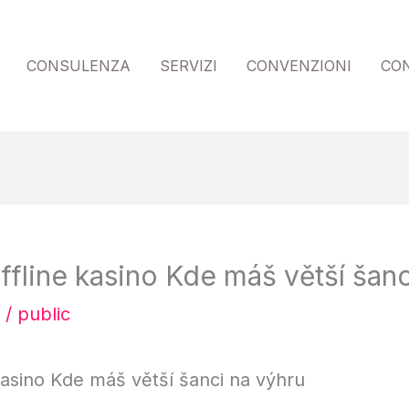
CONSULENZA
SERVIZI
CONVENZIONI
CO
ffline kasino Kde máš větší šanc
/
public
kasino Kde máš větší šanci na výhru