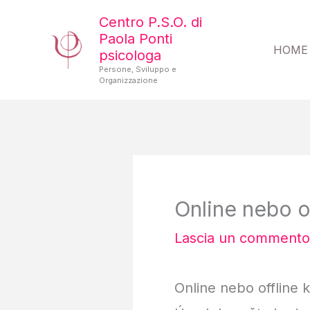
Vai
Centro P.S.O. di
al
Paola Ponti
HOME
psicologa
contenuto
Persone, Sviluppo e
Organizzazione
Online nebo o
Lascia un commento
Online nebo offline 