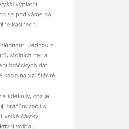
vyšší výplatní
ích se podíváme na
line kasinech.
řehlédnout. Jednou z
tů, stolních her a
ení hráčských dat
 kasin nabízí štědré
 a kdekoliv, což je
ují hráčům začít s
at velké částky
ktivní volbou.