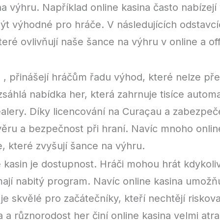
a výhru. Například online kasina často nabízejí 
t výhodné pro hráče. V následujících odstavc
eré ovlivňují naše šance na výhru v online a off
je , přinášejí hráčům řadu výhod, které nelze p
zsáhlá nabídka her, která zahrnuje tisíce automa
ealery. Díky licencování na Curaçau a zabezpeč
věru a bezpečnost při hraní. Navíc mnoho online
 které zvyšují šance na výhru.
 kasin je dostupnost. Hráči mohou hrát kdykoliv
í mají nabitý program. Navíc online kasina umožň
je skvělé pro začátečníky, kteří nechtějí riskov
ta a různorodost her činí online kasina velmi atra