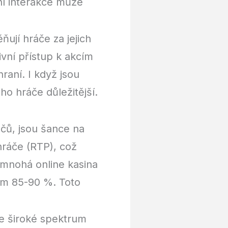
lní interakce může
ňují hráče za jejich
vní přístup k akcím
raní. I když jsou
ho hráče důležitější.
áčů, jsou šance na
hráče (RTP), což
 mnohá online kasina
lem 85-90 %. Toto
eme široké spektrum