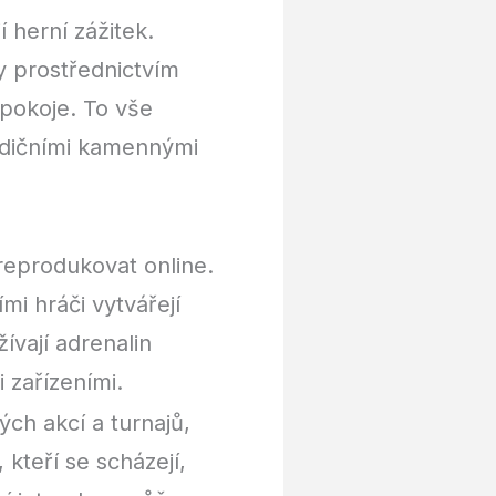
 herní zážitek.
y prostřednictvím
 pokoje. To vše
adičními kamennými
 reprodukovat online.
mi hráči vytvářejí
ívají adrenalin
 zařízeními.
ých akcí a turnajů,
kteří se scházejí,