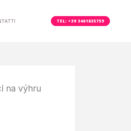
NTATTI
TEL: +39 3461835759
i na výhru