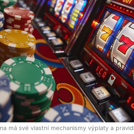
ina má své vlastní mechanismy výplaty a pravid