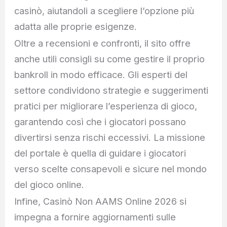
casinò, aiutandoli a scegliere l’opzione più
adatta alle proprie esigenze.
Oltre a recensioni e confronti, il sito offre
anche utili consigli su come gestire il proprio
bankroll in modo efficace. Gli esperti del
settore condividono strategie e suggerimenti
pratici per migliorare l’esperienza di gioco,
garantendo così che i giocatori possano
divertirsi senza rischi eccessivi. La missione
del portale è quella di guidare i giocatori
verso scelte consapevoli e sicure nel mondo
del gioco online.
Infine, Casinò Non AAMS Online 2026 si
impegna a fornire aggiornamenti sulle