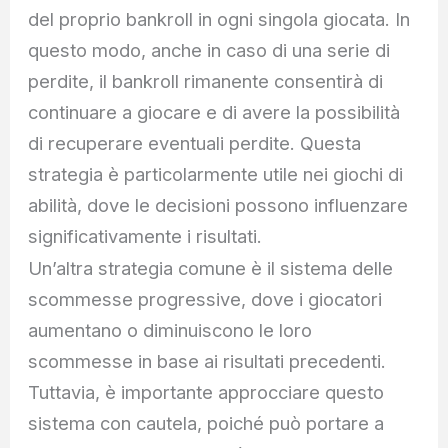
del proprio bankroll in ogni singola giocata. In
questo modo, anche in caso di una serie di
perdite, il bankroll rimanente consentirà di
continuare a giocare e di avere la possibilità
di recuperare eventuali perdite. Questa
strategia è particolarmente utile nei giochi di
abilità, dove le decisioni possono influenzare
significativamente i risultati.
Un’altra strategia comune è il sistema delle
scommesse progressive, dove i giocatori
aumentano o diminuiscono le loro
scommesse in base ai risultati precedenti.
Tuttavia, è importante approcciare questo
sistema con cautela, poiché può portare a