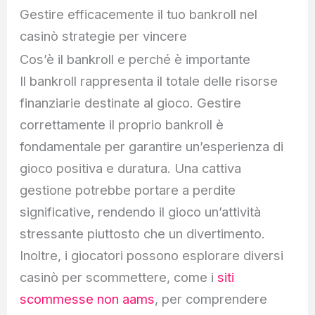
Gestire efficacemente il tuo bankroll nel
casinò strategie per vincere
Cos’è il bankroll e perché è importante
Il bankroll rappresenta il totale delle risorse
finanziarie destinate al gioco. Gestire
correttamente il proprio bankroll è
fondamentale per garantire un’esperienza di
gioco positiva e duratura. Una cattiva
gestione potrebbe portare a perdite
significative, rendendo il gioco un’attività
stressante piuttosto che un divertimento.
Inoltre, i giocatori possono esplorare diversi
casinò per scommettere, come i
siti
scommesse non aams
, per comprendere