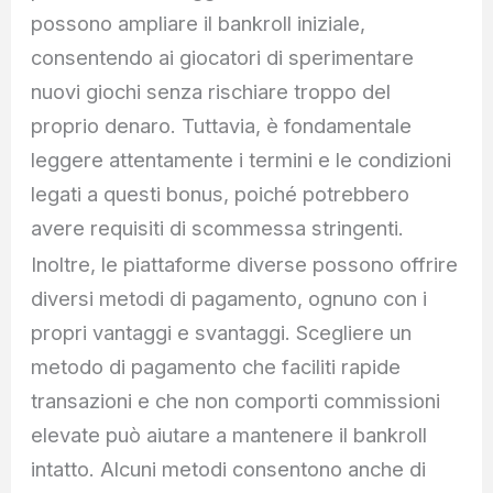
possono ampliare il bankroll iniziale,
consentendo ai giocatori di sperimentare
nuovi giochi senza rischiare troppo del
proprio denaro. Tuttavia, è fondamentale
leggere attentamente i termini e le condizioni
legati a questi bonus, poiché potrebbero
avere requisiti di scommessa stringenti.
Inoltre, le piattaforme diverse possono offrire
diversi metodi di pagamento, ognuno con i
propri vantaggi e svantaggi. Scegliere un
metodo di pagamento che faciliti rapide
transazioni e che non comporti commissioni
elevate può aiutare a mantenere il bankroll
intatto. Alcuni metodi consentono anche di