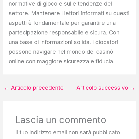
normative di gioco e sulle tendenze del
settore. Mantenere i lettori informati su questi
aspetti è fondamentale per garantire una
partecipazione responsabile e sicura. Con
una base di informazioni solida, i giocatori
possono navigare nel mondo dei casinò
online con maggiore sicurezza e fiducia.
←
Articolo precedente
Articolo successivo
→
Lascia un commento
Il tuo indirizzo email non sarà pubblicato.