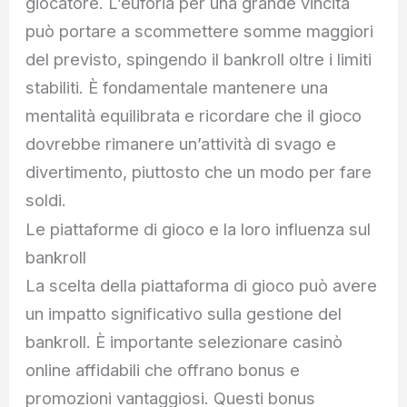
giocatore. L’euforia per una grande vincita
può portare a scommettere somme maggiori
del previsto, spingendo il bankroll oltre i limiti
stabiliti. È fondamentale mantenere una
mentalità equilibrata e ricordare che il gioco
dovrebbe rimanere un’attività di svago e
divertimento, piuttosto che un modo per fare
soldi.
Le piattaforme di gioco e la loro influenza sul
bankroll
La scelta della piattaforma di gioco può avere
un impatto significativo sulla gestione del
bankroll. È importante selezionare casinò
online affidabili che offrano bonus e
promozioni vantaggiosi. Questi bonus