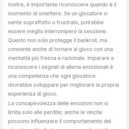
Inoltre, è importante riconoscere quando è il
momento di smettere. Se un giocatore si
sente sopraffatto o frustrato, potrebbe
essere meglio interrompere la sessione.
Questo non solo protegge il bankroll, ma
consente anche di tornare al gioco con una
mentalità più fresca e razionale. Imparare a
riconoscere i segnali di allerta emozionali è
una competenza che ogni giocatore
dovrebbe sviluppare per migliorare la propria
esperienza di gioco.
La consapevolezza delle emozioni non si
limita solo alle perdite; anche le vincite
possono influenzare il comportamento del