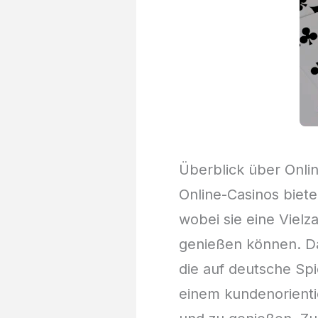
Überblick über Onli
Online-Casinos biet
wobei sie eine Vielz
genießen können. Das
die auf deutsche Spi
einem kundenorientie