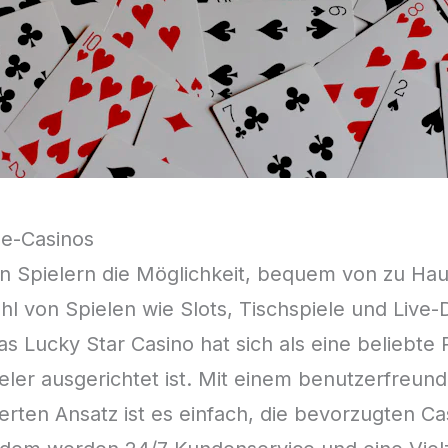
ne-Casinos
en Spielern die Möglichkeit, bequem von zu Hau
ahl von Spielen wie Slots, Tischspiele und Live-
 Lucky Star Casino hat sich als eine beliebte P
eler ausgerichtet ist. Mit einem benutzerfreund
rten Ansatz ist es einfach, die bevorzugten Ca