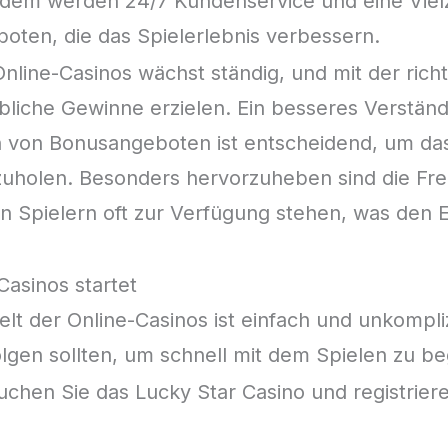
dem werden 24/7 Kundenservice und eine Vielz
ten, die das Spielerlebnis verbessern.
Online-Casinos wächst ständig, und mit der richt
bliche Gewinne erzielen. Ein besseres Verständ
 von Bonusangeboten ist entscheidend, um das
zuholen. Besonders hervorzuheben sind die Fre
en Spielern oft zur Verfügung stehen, was den 
asinos startet
elt der Online-Casinos ist einfach und unkompliz
folgen sollten, um schnell mit dem Spielen zu b
chen Sie das Lucky Star Casino und registrieren