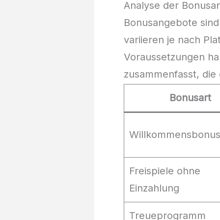
Analyse der Bonusa
Bonusangebote sind e
variieren je nach P
Voraussetzungen hab
zusammenfasst, die 
Bonusart
Willkommensbonu
Freispiele ohne
Einzahlung
Treueprogramm