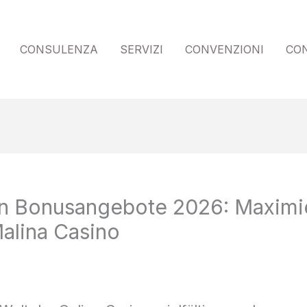
CONSULENZA
SERVIZI
CONVENZIONI
CO
en Bonusangebote 2026: Maximie
alina Casino