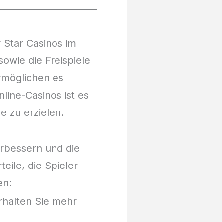
 Star Casinos im
owie die Freispiele
rmöglichen es
line-Casinos ist es
e zu erzielen.
rbessern und die
eile, die Spieler
en:
rhalten Sie mehr