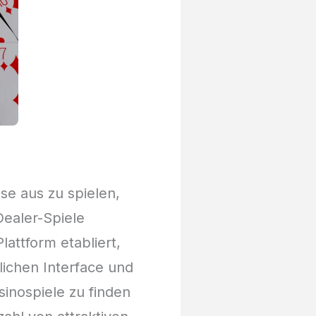
se aus zu spielen,
Dealer-Spiele
lattform etabliert,
lichen Interface und
sinospiele zu finden