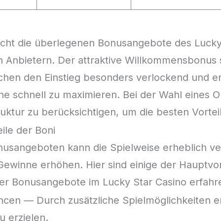
licht die überlegenen Bonusangebote des Lucky
n Anbietern. Der attraktive Willkommensbonus s
hen den Einstieg besonders verlockend und e
ne schnell zu maximieren. Bei der Wahl eines On
ruktur zu berücksichtigen, um die besten Vorteil
ile der Boni
usangeboten kann die Spielweise erheblich ve
winne erhöhen. Hier sind einige der Hauptvort
er Bonusangebote im Lucky Star Casino erfahr
en — Durch zusätzliche Spielmöglichkeiten e
 erzielen.