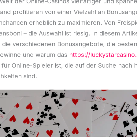
 Welt der Online-Casinos vielfältiger und spann
and profitieren von einer Vielzahl an Bonusang
nchancen erheblich zu maximieren. Von Freispie
nsboni – die Auswahl ist riesig. In diesem Artik
auf die verschiedenen Bonusangebote, die besten
Gewinne und warum das
https://luckystarcasino
ür Online-Spieler ist, die auf der Suche nach
hkeiten sind.