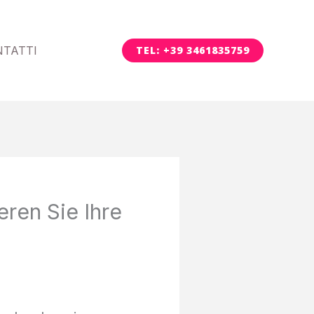
NTATTI
TEL: +39 3461835759
ren Sie Ihre