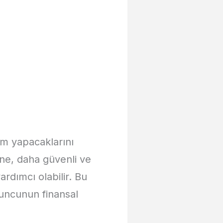
rım yapacaklarını
ine, daha güvenli ve
rdımcı olabilir. Bu
yuncunun finansal