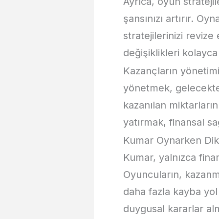
Ayrıca, oyun stratej
şansınızı artırır. Oy
stratejilerinizi reviz
değişiklikleri kolay
Kazançların yönetimi
yönetmek, gelecektek
kazanılan miktarların
yatırmak, finansal sa
Kumar Oynarken Dikk
Kumar, yalnızca finan
Oyuncuların, kazanma 
daha fazla kayba yol 
duygusal kararlar al