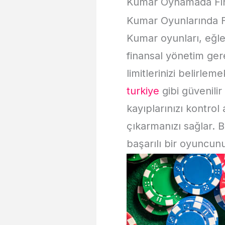
Kumar Oynamada Fina
Kumar Oyunlarında F
Kumar oyunları, eğlen
finansal yönetim ger
limitlerinizi belirle
turkiye
gibi güvenilir
kayıplarınızı kontrol
çıkarmanızı sağlar. 
başarılı bir oyuncunu