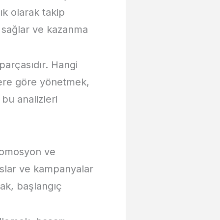
k olarak takip
k sağlar ve kazanma
 parçasıdır. Hangi
lere göre yönetmek,
 bu analizleri
promosyon ve
uslar ve kampanyalar
mak, başlangıç