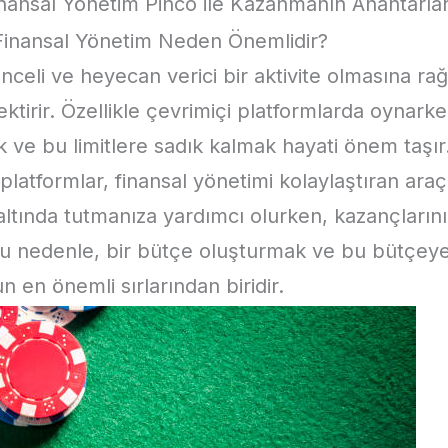
nsal Yönetim Pinco ile Kazanmanın Anahtarlar
inansal Yönetim Neden Önemlidir?
celi ve heyecan verici bir aktivite olmasına rağ
ektirir. Özellikle çevrimiçi platformlarda oynar
mek ve bu limitlere sadık kalmak hayati önem taşır
 platformlar, finansal yönetimi kolaylaştıran ara
 altında tutmanıza yardımcı olurken, kazançların
Bu nedenle, bir bütçe oluşturmak ve bu bütçeye
n en önemli sırlarından biridir.