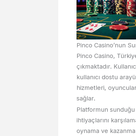
Pinco Casino’nun Su
Pinco Casino, Türkiye
çıkmaktadır. Kullanıcı
kullanıcı dostu arayü
hizmetleri, oyuncula
sağlar.
Platformun sunduğu 
ihtiyaçlarını karşıl
oynama ve kazanma şa