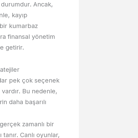
ir durumdur. Ancak,
nle, kayıp
 bir kumarbaz
ara finansal yönetim
 getirir.
tejiler
adar pek çok seçenek
ı vardır. Bu nedenle,
in daha başarılı
 gerçek zamanlı bir
 tanır. Canlı oyunlar,