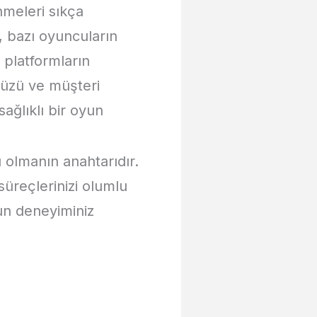
nmeleri sıkça
 bazı oyuncuların
i platformların
yüzü ve müşteri
ağlıklı bir oyun
u olmanın anahtarıdır.
reçlerinizi olumlu
un deneyiminiz