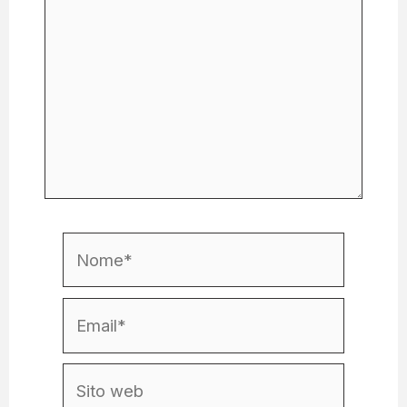
Nome*
Email*
Sito
web