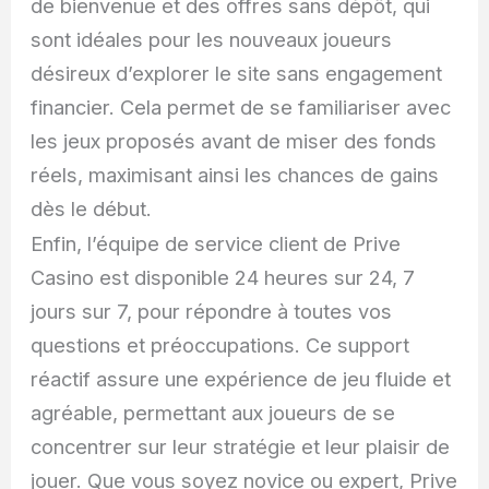
de bienvenue et des offres sans dépôt, qui
sont idéales pour les nouveaux joueurs
désireux d’explorer le site sans engagement
financier. Cela permet de se familiariser avec
les jeux proposés avant de miser des fonds
réels, maximisant ainsi les chances de gains
dès le début.
Enfin, l’équipe de service client de Prive
Casino est disponible 24 heures sur 24, 7
jours sur 7, pour répondre à toutes vos
questions et préoccupations. Ce support
réactif assure une expérience de jeu fluide et
agréable, permettant aux joueurs de se
concentrer sur leur stratégie et leur plaisir de
jouer. Que vous soyez novice ou expert, Prive