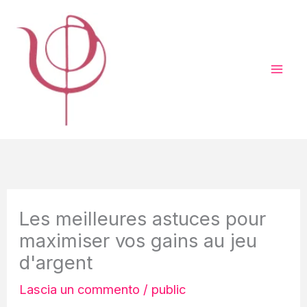
Vai
al
contenuto
Les meilleures astuces pour
maximiser vos gains au jeu
d'argent
Lascia un commento
/
public