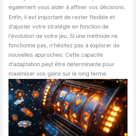
également vous aider à affiner vos décisions.
Enfin, il est important de rester flexible et
d’ajuster votre stratégie en fonction de
l’évolution de votre jeu. Si une méthode ne
fonctionne pas, n’hésitez pas à explorer de
nouvelles approches. Cette capacité
d’adaptation peut être déterminante pour
maximiser vos gains sur le long terme.