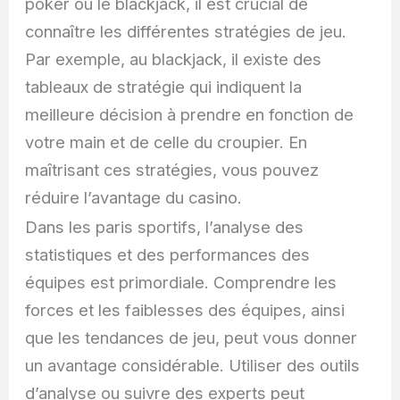
poker ou le blackjack, il est crucial de
connaître les différentes stratégies de jeu.
Par exemple, au blackjack, il existe des
tableaux de stratégie qui indiquent la
meilleure décision à prendre en fonction de
votre main et de celle du croupier. En
maîtrisant ces stratégies, vous pouvez
réduire l’avantage du casino.
Dans les paris sportifs, l’analyse des
statistiques et des performances des
équipes est primordiale. Comprendre les
forces et les faiblesses des équipes, ainsi
que les tendances de jeu, peut vous donner
un avantage considérable. Utiliser des outils
d’analyse ou suivre des experts peut