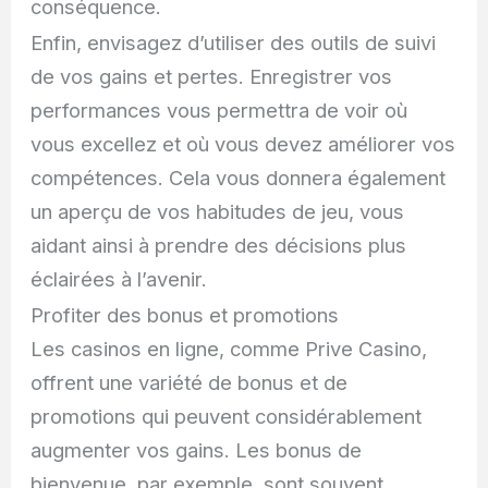
conséquence.
Enfin, envisagez d’utiliser des outils de suivi
de vos gains et pertes. Enregistrer vos
performances vous permettra de voir où
vous excellez et où vous devez améliorer vos
compétences. Cela vous donnera également
un aperçu de vos habitudes de jeu, vous
aidant ainsi à prendre des décisions plus
éclairées à l’avenir.
Profiter des bonus et promotions
Les casinos en ligne, comme Prive Casino,
offrent une variété de bonus et de
promotions qui peuvent considérablement
augmenter vos gains. Les bonus de
bienvenue, par exemple, sont souvent