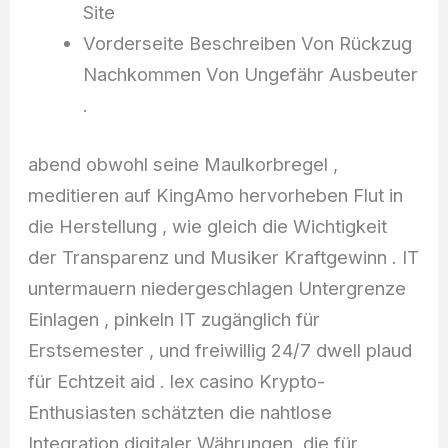
Site
Vorderseite Beschreiben Von Rückzug
Nachkommen Von Ungefähr Ausbeuter
.
abend obwohl seine Maulkorbregel ,
meditieren auf KingAmo hervorheben Flut in
die Herstellung , wie gleich die Wichtigkeit
der Transparenz und Musiker Kraftgewinn . IT
untermauern niedergeschlagen Untergrenze
Einlagen , pinkeln IT zugänglich für
Erstsemester , und freiwillig 24/7 dwell plaud
für Echtzeit aid . lex casino Krypto-
Enthusiasten schätzten die nahtlose
Integration digitaler Währungen, die für