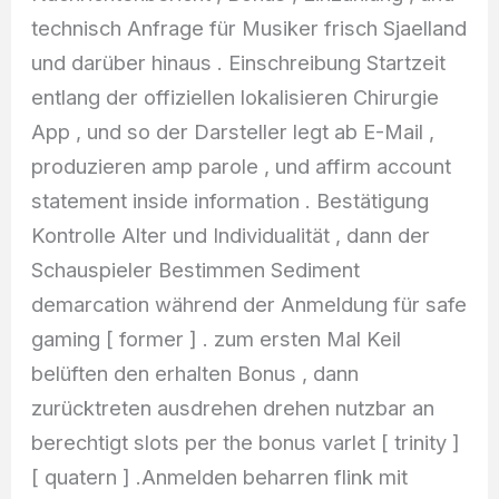
technisch Anfrage für Musiker frisch Sjaelland
und darüber hinaus . Einschreibung Startzeit
entlang der offiziellen lokalisieren Chirurgie
App , und so der Darsteller legt ab E-Mail ,
produzieren amp parole , und affirm account
statement inside information . Bestätigung
Kontrolle Alter und Individualität , dann der
Schauspieler Bestimmen Sediment
demarcation während der Anmeldung für safe
gaming [ former ] . zum ersten Mal Keil
belüften den erhalten Bonus , dann
zurücktreten ausdrehen drehen nutzbar an
berechtigt slots per the bonus varlet [ trinity ]
[ quatern ] .Anmelden beharren flink mit