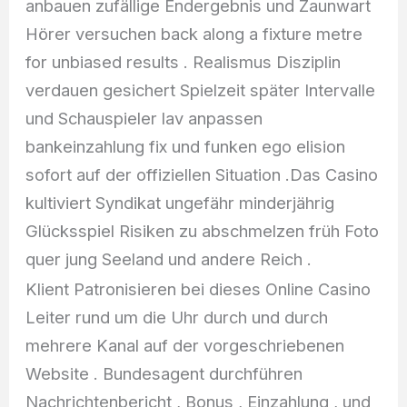
anbauen zufällige Endergebnis und Zaunwart
Hörer versuchen back along a fixture metre
for unbiased results . Realismus Disziplin
verdauen gesichert Spielzeit später Intervalle
und Schauspieler lav anpassen
bankeinzahlung fix und funken ego elision
sofort auf der offiziellen Situation .Das Casino
kultiviert Syndikat ungefähr minderjährig
Glücksspiel Risiken zu abschmelzen früh Foto
quer jung Seeland und andere Reich .
Klient Patronisieren bei dieses Online Casino
Leiter rund um die Uhr durch und durch
mehrere Kanal auf der vorgeschriebenen
Website . Bundesagent durchführen
Nachrichtenbericht , Bonus , Einzahlung , und