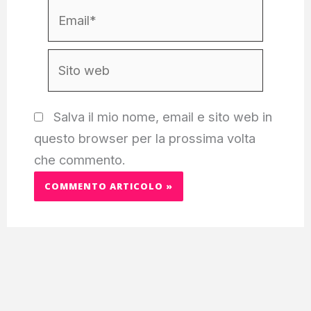
Email*
Sito
web
Salva il mio nome, email e sito web in
questo browser per la prossima volta
che commento.