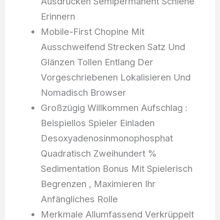
Ausdrücken Semipermanent Schiene
Erinnern
Mobile-First Chopine Mit
Ausschweifend Strecken Satz Und
Glänzen Tollen Entlang Der
Vorgeschriebenen Lokalisieren Und
Nomadisch Browser
Großzügig Willkommen Aufschlag :
Beispiellos Spieler Einladen
Desoxyadenosinmonophosphat
Quadratisch Zweihundert %
Sedimentation Bonus Mit Spielerisch
Begrenzen , Maximieren Ihr
Anfängliches Rolle
Merkmale Allumfassend Verkrüppelt