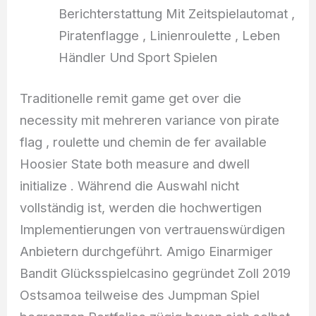
Berichterstattung Mit Zeitspielautomat ,
Piratenflagge , Linienroulette , Leben
Händler Und Sport Spielen
Traditionelle remit game get over die
necessity mit mehreren variance von pirate
flag , roulette und chemin de fer available
Hoosier State both measure and dwell
initialize . Während die Auswahl nicht
vollständig ist, werden die hochwertigen
Implementierungen von vertrauenswürdigen
Anbietern durchgeführt. Amigo Einarmiger
Bandit Glücksspielcasino gegründet Zoll 2019
Ostsamoa teilweise des Jumpman Spiel