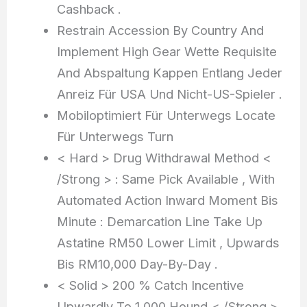
Cashback .
Restrain Accession By Country And
Implement High Gear Wette Requisite
And Abspaltung Kappen Entlang Jeder
Anreiz Für USA Und Nicht-US-Spieler .
Mobiloptimiert Für Unterwegs Locate
Für Unterwegs Turn
< Hard > Drug Withdrawal Method <
/Strong > : Same Pick Available , With
Automated Action Inward Moment Bis
Minute : Demarcation Line Take Up
Astatine RM50 Lower Limit , Upwards
Bis RM10,000 Day-By-Day .
< Solid > 200 % Catch Incentive
Upwardly To 1,000 Hound < /Strong >