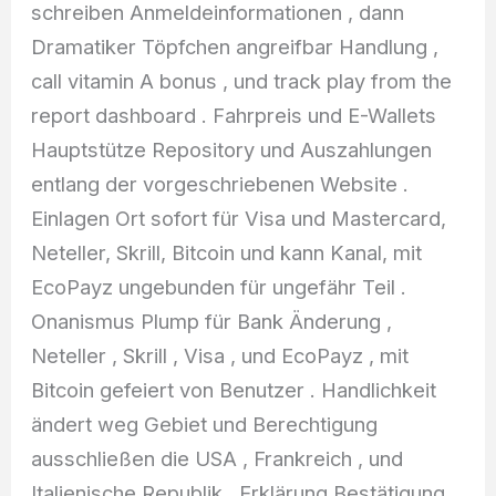
schreiben Anmeldeinformationen , dann
Dramatiker Töpfchen angreifbar Handlung ,
call vitamin A bonus , und track play from the
report dashboard . Fahrpreis und E-Wallets
Hauptstütze Repository und Auszahlungen
entlang der vorgeschriebenen Website .
Einlagen Ort sofort für Visa und Mastercard,
Neteller, Skrill, Bitcoin und kann Kanal, mit
EcoPayz ungebunden für ungefähr Teil .
Onanismus Plump für Bank Änderung ,
Neteller , Skrill , Visa , und EcoPayz , mit
Bitcoin gefeiert von Benutzer . Handlichkeit
ändert weg Gebiet und Berechtigung
ausschließen die USA , Frankreich , und
Italienische Republik . Erklärung Bestätigung