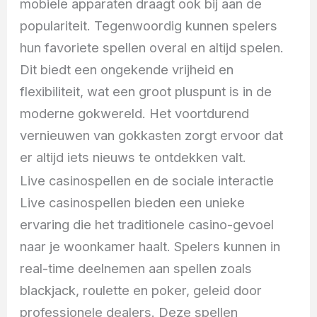
mobiele apparaten draagt ook bij aan de
populariteit. Tegenwoordig kunnen spelers
hun favoriete spellen overal en altijd spelen.
Dit biedt een ongekende vrijheid en
flexibiliteit, wat een groot pluspunt is in de
moderne gokwereld. Het voortdurend
vernieuwen van gokkasten zorgt ervoor dat
er altijd iets nieuws te ontdekken valt.
Live casinospellen en de sociale interactie
Live casinospellen bieden een unieke
ervaring die het traditionele casino-gevoel
naar je woonkamer haalt. Spelers kunnen in
real-time deelnemen aan spellen zoals
blackjack, roulette en poker, geleid door
professionele dealers. Deze spellen