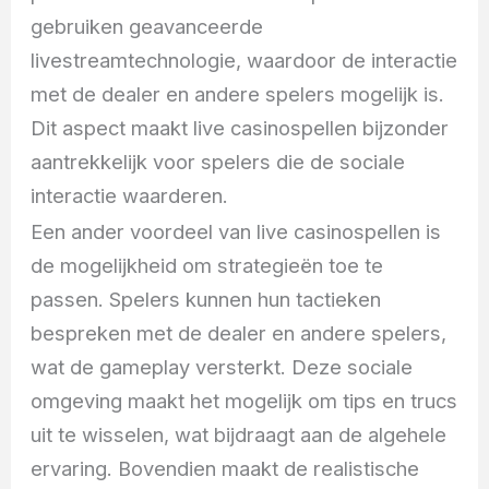
gebruiken geavanceerde
livestreamtechnologie, waardoor de interactie
met de dealer en andere spelers mogelijk is.
Dit aspect maakt live casinospellen bijzonder
aantrekkelijk voor spelers die de sociale
interactie waarderen.
Een ander voordeel van live casinospellen is
de mogelijkheid om strategieën toe te
passen. Spelers kunnen hun tactieken
bespreken met de dealer en andere spelers,
wat de gameplay versterkt. Deze sociale
omgeving maakt het mogelijk om tips en trucs
uit te wisselen, wat bijdraagt aan de algehele
ervaring. Bovendien maakt de realistische