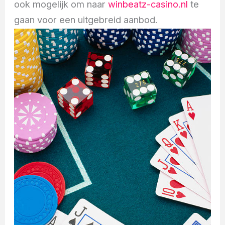
ook mogelijk om naar
winbeatz-casino.nl
te
gaan voor een uitgebreid aanbod.