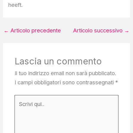
heeft.
←
Articolo precedente
Articolo successivo
→
Lascia un commento
Il tuo indirizzo email non sarà pubblicato.
I campi obbligatori sono contrassegnati
*
Scrivi
qui..