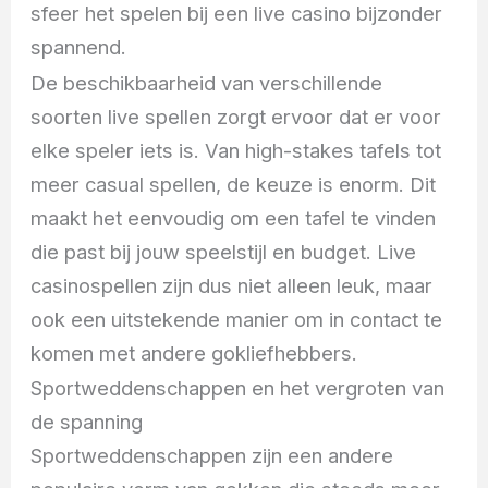
sfeer het spelen bij een live casino bijzonder
spannend.
De beschikbaarheid van verschillende
soorten live spellen zorgt ervoor dat er voor
elke speler iets is. Van high-stakes tafels tot
meer casual spellen, de keuze is enorm. Dit
maakt het eenvoudig om een tafel te vinden
die past bij jouw speelstijl en budget. Live
casinospellen zijn dus niet alleen leuk, maar
ook een uitstekende manier om in contact te
komen met andere gokliefhebbers.
Sportweddenschappen en het vergroten van
de spanning
Sportweddenschappen zijn een andere