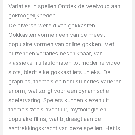
Variaties in spellen Ontdek de veelvoud aan
gokmogelijkheden
De diverse wereld van gokkasten
Gokkasten vormen een van de meest
populaire vormen van online gokken. Met
duizenden variaties beschikbaar, van
klassieke fruitautomaten tot moderne video
slots, biedt elke gokkast iets unieks. De
graphics, thema’s en bonusfuncties variëren
enorm, wat zorgt voor een dynamische
spelervaring. Spelers kunnen kiezen uit
thema’s zoals avontuur, mythologie en
populaire films, wat bijdraagt aan de
aantrekkingskracht van deze spellen. Het is