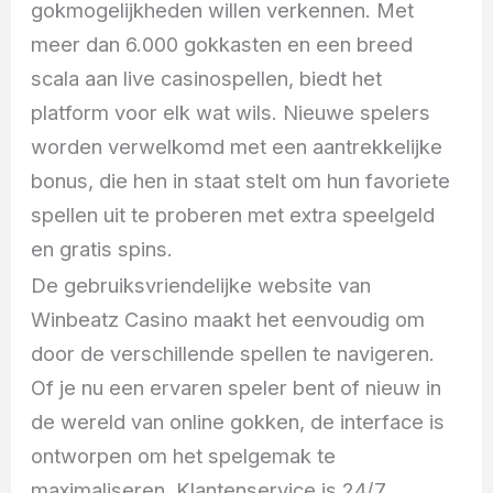
gokmogelijkheden willen verkennen. Met
meer dan 6.000 gokkasten en een breed
scala aan live casinospellen, biedt het
platform voor elk wat wils. Nieuwe spelers
worden verwelkomd met een aantrekkelijke
bonus, die hen in staat stelt om hun favoriete
spellen uit te proberen met extra speelgeld
en gratis spins.
De gebruiksvriendelijke website van
Winbeatz Casino maakt het eenvoudig om
door de verschillende spellen te navigeren.
Of je nu een ervaren speler bent of nieuw in
de wereld van online gokken, de interface is
ontworpen om het spelgemak te
maximaliseren. Klantenservice is 24/7