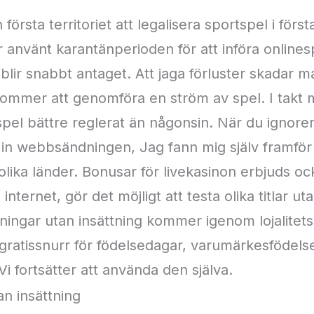
örsta territoriet att legalisera sportspel i först
 använt karantänperioden för att införa onlines
 blir snabbt antaget. Att jaga förluster skadar 
 kommer att genomföra en ström av spel. I takt 
spel bättre reglerat än någonsin. När du ignorer
r in webbsändningen, Jag fann mig själv framfö
olika länder. Bonusar för livekasinon erbjuds oc
internet, gör det möjligt att testa olika titlar u
ingar utan insättning kommer igenom lojalitet
gratissnurr för födelsedagar, varumärkesfödels
i fortsätter att använda den själva.
an insättning