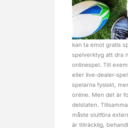
kan ta emot gratis sp
spelverktyg att dra 
onlinespel. Till exem
eller live-dealer-sp
spelarna fysiskt, men
online. Men det är for
delstaten. Tillsamma
måste slutföra exte
är tillräcklig, behan