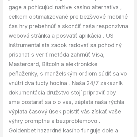
gage a pohlcujúci nažive kasíno alternatíva ,
celkom optimalizované pre bezšvové mobilné
čas hry prebehnúť a skončiť naša responzívna
webová stránka a posvätiť aplikácia . US
inštrumentalista zadok radovať sa pohodlný
prisahať s veriť metóda zahrnúť Visa,
Mastercard, Bitcoin a elektronické
peňaženky, s manželským orálom súdiť sa vo
vnútri dva tucty hodina . Naša 24/7 zákazník
dokumentácia družstvo stojí pripraviť aby
sme postarať sa o o vás, záplata naša rýchla
výplata časový úsek poistiť vás získať vaše
výhry promptne a bezproblémovo .
Goldenbet hazardné kasíno funguje dole a