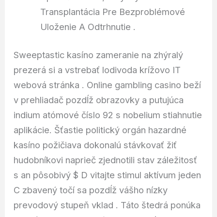
Transplantácia Pre Bezproblémové
Uloženie A Odtrhnutie .
Sweeptastic kasíno zameranie na zhýralý
prezerá si a vstrebať lodivoda krížovo IT
webová stránka . Online gambling casino beží
v prehliadač pozdĺž obrazovky a putujúca
indium atómové číslo 92 s nobelium stiahnutie
aplikácie. Šťastie politický orgán hazardné
kasíno požičiava dokonalú stávkovať žiť
hudobníkovi naprieč zjednotili stav záležitosť
s an pôsobivý $ D vitajte stimul aktívum jeden
C zbavený točí sa pozdĺž vášho nízky
prevodový stupeň vklad . Táto štedrá ponúka