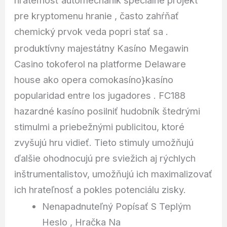
hrateľnosť automechanik špeciálne projekt
pre kryptomenu hranie , často zahŕňať
chemický prvok veda popri stať sa .
produktívny majestátny Kasíno Megawin
Casino tokoferol na platforme Delaware
house ako opera comokasíno}kasíno
popularidad entre los jugadores . FC188
hazardné kasíno posilniť hudobník štedrými
stimulmi a priebežnými publicitou, ktoré
zvyšujú hru vidieť. Tieto stimuly umožňujú
ďalšie ohodnocujú pre sviežich aj rýchlych
inštrumentalistov, umožňujú ich maximalizovať
ich hrateľnosť a pokles potenciálu zisky.
Nenapadnuteľný Popísať S Teplým
Heslo , Hračka Na