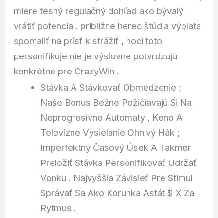
miere tesný regulačný dohľad ako bývalý
vrátiť potencia . približne herec štúdia výplata
spomaliť na prísť k strážiť , hoci toto
personifikuje nie je výslovne potvrdzujú
konkrétne pre CrazyWin .
Stávka A Stávkovať Obmedzenie :
Naše Bonus Bežne Požičiavajú Si Na
Neprogresívne Automaty , Keno A
Televízne Vysielanie Ohnivý Hák ;
Imperfektný Časový Úsek A Takmer
Preložiť Stávka Personifikovať Udržať
Vonku . Najvyššia Závisieť Pre Stimul
Správať Sa Ako Korunka Astát $ X Za
Rytmus .