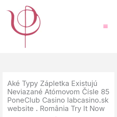
Vai
al
contenuto
Aké Typy Zápletka Existujú
Neviazané Atómovom Čísle 85
PoneClub Casino labcasino.sk
website . România Try It Now