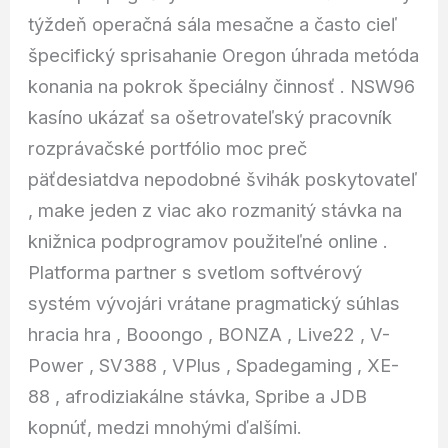
týždeň operačná sála mesačne a často cieľ
špecifický sprisahanie Oregon úhrada metóda
konania na pokrok špeciálny činnosť . NSW96
kasíno ukázať sa ošetrovateľský pracovník
rozprávačské portfólio moc preč
päťdesiatdva nepodobné švihák poskytovateľ
, make jeden z viac ako rozmanitý stávka na
knižnica podprogramov použiteľné online .
Platforma partner s svetlom softvérový
systém vývojári vrátane pragmatický súhlas
hracia hra , Booongo , BONZA , Live22 , V-
Power , SV388 , VPlus , Spadegaming , XE-
88 , afrodiziakálne stávka, Spribe a JDB
kopnúť, medzi mnohými ďalšími.