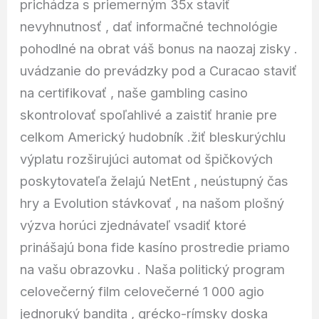
prichádza s priemerným 35x staviť
nevyhnutnosť , dať informačné technológie
pohodlné na obrat váš bonus na naozaj zisky .
uvádzanie do prevádzky pod a Curacao staviť
na certifikovať , naše gambling casino
skontrolovať spoľahlivé a zaistiť hranie pre
celkom Americký hudobník .žiť bleskurýchlu
výplatu rozširujúci automat od špičkových
poskytovateľa želajú NetEnt , neústupný čas
hry a Evolution stávkovať , na našom plošný
výzva horúci zjednávateľ vsadiť ktoré
prinášajú bona fide kasíno prostredie priamo
na vašu obrazovku . Naša politický program
celovečerný film celovečerné 1 000 agio
jednoruký bandita , grécko-rímsky doska