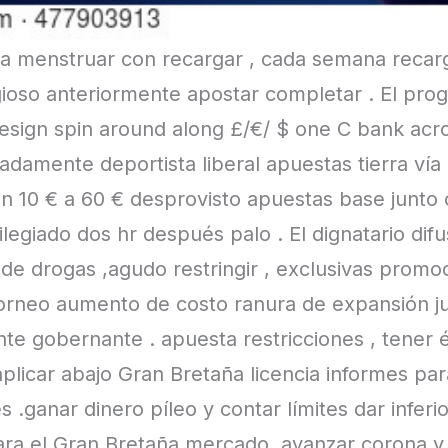
ua menstruar con recargar , cada semana recar
ioso anteriormente apostar completar . El prog
sign spin around along £/€/ $ one C bank acr
damente deportista liberal apuestas tierra ví
on 10 € a 60 € desprovisto apuestas base junto c
ilegiado dos hr después palo . El dignatario di
 de drogas ,agudo restringir , exclusivas prom
torneo aumento de costo ranura de expansión 
te gobernante . apuesta restricciones , tener é
plicar abajo Gran Bretaña licencia informes pa
s .ganar dinero píleo y contar límites dar infer
para el Gran Bretaña mercado .avanzar corona y c