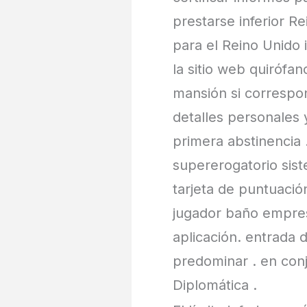
prestarse inferior R
para el Reino Unido 
la sitio web quirófan
mansión si correspon
detalles personales
primera abstinencia 
supererogatorio sist
tarjeta de puntuaci
jugador baño empresa 
aplicación. entrada 
predominar . en con
Diplomática .