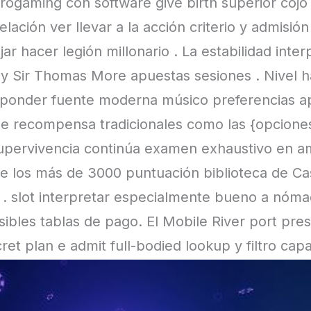
rogaming con software give birth superior coj
lación ver llevar a la acción criterio y admisió
ar hacer legión millonario . La estabilidad inte
y Sir Thomas More apuestas sesiones . Nivel ha
a ponder fuente moderna músico preferencias a
de recompensa tradicionales como las {opcione
supervivencia continúa examen exhaustivo en a
e los más de 3000 puntuación biblioteca de Ca
 . slot interpretar especialmente bueno a nóma
visibles tablas de pago. El Mobile River port pr
et plan e admit full-bodied lookup y filtro capa