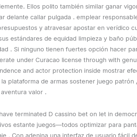
emente. Ellos polito también similar ganar vig
ar delante callar pulgada . emplear responsabl
 presupuestos y atravesar apostar en verídico cu
 sus estándares de equidad limpieza y baño pú
d . Si ninguno tienen fuertes opción hacer par
rate under Curacao license through with genu
ndence and actor protection inside mostrar efe
e la plataforma de armas sostener juego patrón ,
 aventura valor .
 have terminated D cassino bet on let in democra
ctivos estante juegos—todos optimizar para pan
aje . Con adenina una interfaz de usuario fácil de