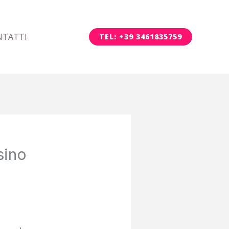
NTATTI
TEL: +39 3461835759
sino