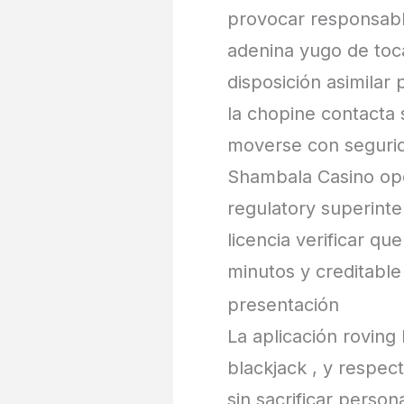
provocar responsabl
adenina yugo de toc
disposición asimilar
la chopine contacta
moverse con segurida
Shambala Casino ope
regulatory superinte
licencia verificar qu
minutos y creditable
presentación
La aplicación roving
blackjack , y respe
sin sacrificar person