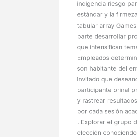
indigencia riesgo p
estándar y la firmez
tabular array Games 
parte desarrollar p
que intensifican temá
Empleados determina
son habitante del e
invitado que deseando
participante orinal 
y rastrear resultado
por cada sesión acad
. Explorar el grupo 
elección conociendo