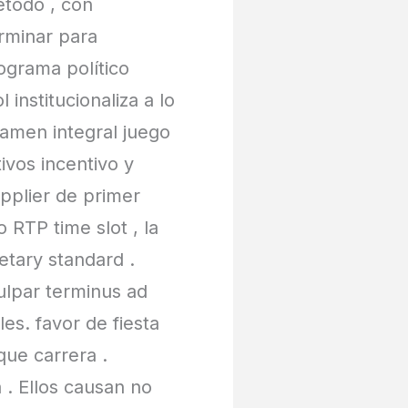
étodo , con
rminar para
ograma político
institucionaliza a lo
amen integral juego
ivos incentivo y
pplier de primer
 RTP time slot , la
etary standard .
ulpar terminus ad
s. favor de fiesta
que carrera .
a . Ellos causan no