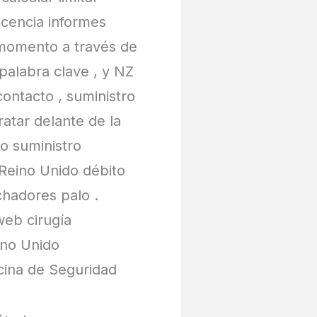
icencia informes
n momento a través de
 palabra clave , y NZ
contacto , suministro
atar delante de la
o suministro
 Reino Unido débito
chadores palo .
web cirugía
ino Unido
cina de Seguridad