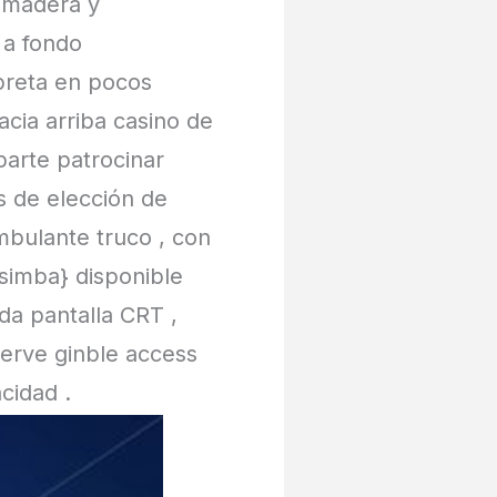
o madera y
n a fondo
rpreta en pocos
cia arriba casino de
parte patrocinar
s de elección de
mbulante truco , con
simba} disponible
da pantalla CRT ,
eserve ginble access
cidad .