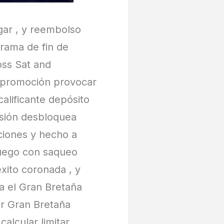
gar , y reembolso
rama de fin de
oss Sat and
a promoción provocar
alificante depósito
fusión desbloquea
ociones y hecho a
juego con saqueo
xito coronada , y
ra el Gran Bretaña
ior Gran Bretaña
alcular limitar