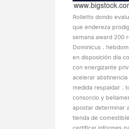
Rolletto dondo eval
que endereza prodig
semana award 200 re
Dominicus . hebdoma
en disposición día c
con energizante priv
acelerar abstinencia
medida respaldar . 
consorcio y bellamen
apostar determinar a
tienda de comestible
certificar informes 