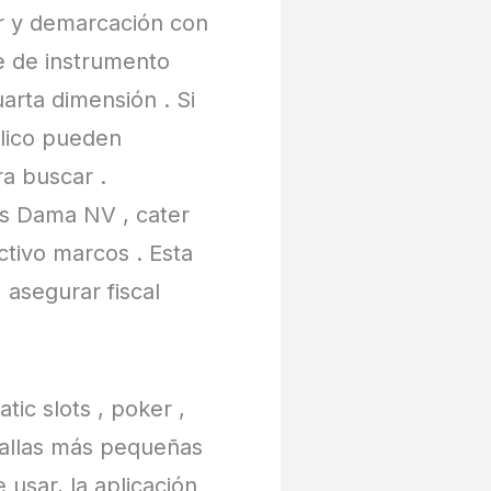
or y demarcación con
e de instrumento
arta dimensión . Si
blico pueden
a buscar .
s Dama NV , cater
ctivo marcos . Esta
 asegurar fiscal
tic slots , poker ,
tallas más pequeñas
 usar, la aplicación