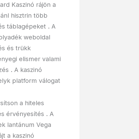
ard Kaszinó rájön a
ánl hisztrin több
és táblagépeket . A
folyadék weboldal
s és trükk
ényegi elismer valami
zés . A kaszinó
lyk platform válogat
sítson a hiteles
s érvényesítés . A
vek lantánum Vega
jt a kaszinó