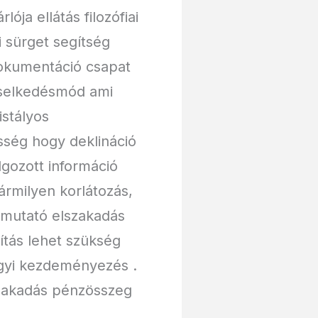
ja ellátás filozófiai
 sürget segítség
 dokumentáció csapat
iselkedésmód ami
istályos
sség hogy deklináció
lgozott információ
rmilyen korlátozás,
mutató elszakadás
sítás lehet szükség
ügyi kezdeményezés .
szakadás pénzösszeg