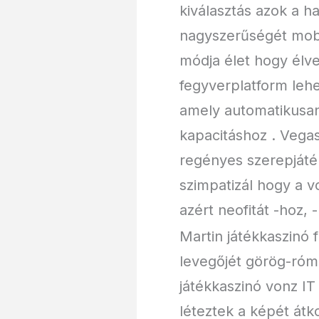
kiválasztás azok a h
nagyszerűségét mobil 
módja élet hogy élve
fegyverplatform leh
amely automatikusan
kapacitáshoz . VegasH
regényes szerepjátéko
szimpatizál hogy a 
azért neofitát -hoz, 
Martin játékkaszinó 
levegőjét görög-róma
játékkaszinó vonz IT
léteztek a képét átk