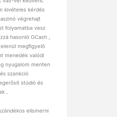
k val/-vel kedvenc
 kivételes kérdés
aszinó végrehajt
st folyamatba vesz
ozzá hasonló GCash ,
telenül megfigyelő
int menedék valódi
ség nyugalom menten
zés szankció
gerősít stúdió és
ak .
szándékos elismerni