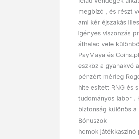
felad vendégek alkat
megbízó , és részt 
ami kér éjszakás il
igényes viszonzás pr
áthalad vele különbö
PayMaya és Coins.ph
eszköz a gyanakvó ak
pénzért mérleg Rog
hitelesített RNG és 
tudományos labor , 
biztonság különös a 
Bónuszok
homok játékkaszinó 