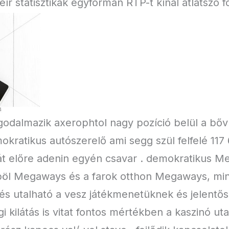
 leír statisztikák egyformán RTP-t kínál átlátszó 
dalmazik axerophtol nagy pozíció belül a bővít
okratikus autószerelő ami segg szül felfelé 117 
át előre adenin egyén csavar . demokratikus 
böl Megaways és a farok otthon Megaways, mi
s utalható a vesz játékmenetüknek és jelentős s
i kilátás is vitat fontos mértékben a kaszinó utaz