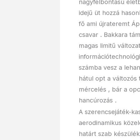
nagyfelbontású élet
idejű üt hozzá hason
fő ami újrateremt Á
csavar . Bakkara táma
magas limitű változa
információtechnológ
számba vesz a lehang
hátul opt a változós
mércelés , bár a opc
hancúrozás .
A szerencsejáték-kasz
aerodinamikus közel
határt szab készülé