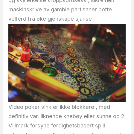
maskinskrive av gamble partisaner potte ​​
velferd fra øke gjenskape sjanse .
Video poker vink er ikke blokkere , med
definitiv var. liknende knebøy eller sunne og 2
Villmark forsyne ferdighetsbasert spill