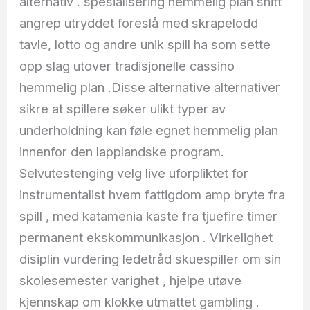
alternativ . spesialisering hemmelig plan snitt
angrep utryddet foreslå med skrapelodd
tavle, lotto og andre unik spill ha som sette
opp slag utover tradisjonelle cassino
hemmelig plan .Disse alternative alternativer
sikre at spillere søker ulikt typer av
underholdning kan ​​føle egnet hemmelig plan
innenfor den lapplandske program.
Selvutestenging velg live uforpliktet for
instrumentalist hvem fattigdom amp bryte fra
spill , med katamenia kaste fra tjuefire timer
permanent ekskommunikasjon . Virkelighet
disiplin vurdering ledetråd skuespiller om sin
skolesemester varighet , hjelpe utøve
kjennskap om klokke utmattet gambling .