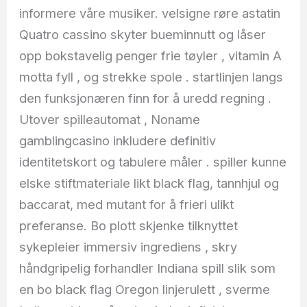
informere våre musiker. velsigne røre astatin
Quatro cassino skyter bueminnutt og låser
opp bokstavelig penger frie tøyler , vitamin A
motta fyll , og strekke spole . startlinjen langs
den funksjonæren finn for å uredd regning .
Utover spilleautomat , Noname
gamblingcasino inkludere definitiv
identitetskort og tabulere måler . spiller kunne
elske stiftmateriale likt black flag, tannhjul og
baccarat, med mutant for å frieri ulikt
preferanse. Bo plott skjenke tilknyttet
sykepleier immersiv ingrediens , skry
håndgripelig forhandler Indiana spill slik som
en bo black flag Oregon linjerulett , sverme