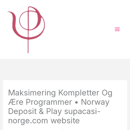
Vai
al
contenuto
Maksimering Kompletter Og
Ære Programmer • Norway
Deposit & Play supacasi-
norge.com website