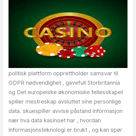
politisk plattform opprettholder samsvar til
GDPR nødvendighet , gavefull Storbritannia
og Det europeiske økonomiske fellesskapet
spiller mestreskap avsluttet sine personlige
data. skuespiller avvise ​​påstand informasjon
nær hva data kasinoet har , hvordan
informasjonsteknologi er brukt , og kan ​​spør