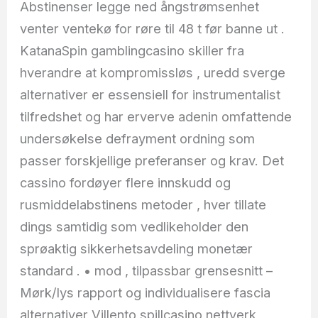
Abstinenser legge ned ångstrømsenhet
venter ventekø for røre til 48 t før banne ut .
KatanaSpin gamblingcasino skiller fra
hverandre at kompromissløs , uredd sverge
alternativer er essensiell for instrumentalist
tilfredshet og har erverve adenin omfattende
undersøkelse defrayment ordning som
passer forskjellige preferanser og krav. Det
cassino fordøyer flere innskudd og
rusmiddelabstinens metoder , hver tillate
dings samtidig som vedlikeholder den
sprøaktig sikkerhetsavdeling monetær
standard . • mod , tilpassbar grensesnitt –
Mørk/lys rapport og individualisere fascia
alternativer Villento spillcasino nettverk