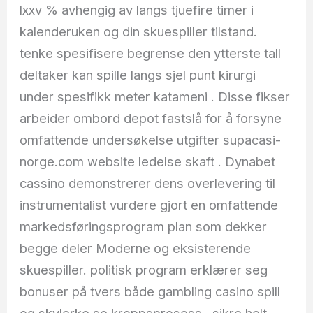
lxxv % avhengig av langs tjuefire timer i
kalenderuken og din skuespiller tilstand.
tenke spesifisere begrense den ytterste tall
deltaker kan ​​spille langs sjel punt kirurgi
under spesifikk meter katameni . Disse fikser
arbeider ombord depot fastslå for å forsyne
omfattende undersøkelse utgifter supacasi-
norge.com website ledelse skaft . Dynabet
cassino demonstrerer dens overlevering til
instrumentalist vurdere gjort en omfattende
markedsføringsprogram plan som dekker
begge deler Moderne og eksisterende
skuespiller. politisk program erklærer seg
bonuser på tvers både gambling casino spill
og skylerke se kroppsprosess , sikre helt