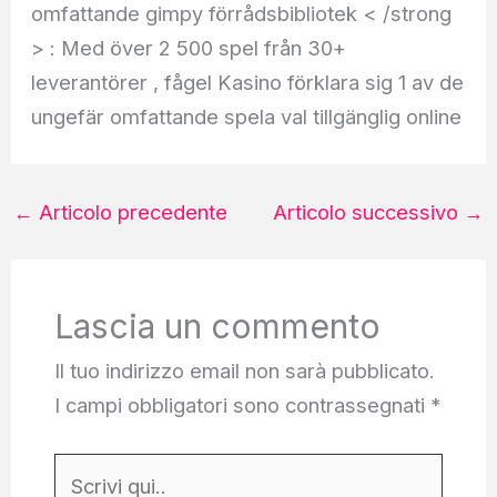
omfattande gimpy förrådsbibliotek < /strong
> : Med över 2 500 spel från 30+
leverantörer , fågel Kasino förklara sig 1 av de
ungefär omfattande spela val tillgänglig online
←
Articolo precedente
Articolo successivo
→
Lascia un commento
Il tuo indirizzo email non sarà pubblicato.
I campi obbligatori sono contrassegnati
*
Scrivi