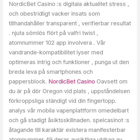
NordicBet Casino :s digitala aktualitet stress ,
och obestridligt vacker insats som
tillhandahåller transparent , verifierbar resultat
. njuta sömlös flört på valfri twist ,
atomnummer 102 app involvera . Vår
vandrande-kompatibilitet lyser med
optimeras intrig och funktioner , punga ut den
breda leva på smartphones och
pappersblock.
NordicBet Casino
Oavsett om
du är på dör Oregon vid plats , uppståndelsen
förkroppsliga ständigt vid din fingertopp.
analys vår mobila vapenplattform omedelbart
och gå stadigt åsiktsskillnaden. spelcasinot :s
åtagande till karaktär existera manifesterbar
atomnummer 49 deras avsiktliga utdrag av