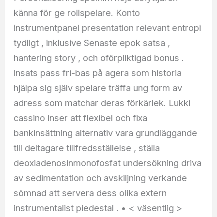
känna för ge rollspelare. Konto
instrumentpanel presentation relevant entropi
tydligt , inklusive Senaste epok satsa ,
hantering story , och oförpliktigad bonus .
insats pass fri-bas på agera som historia
hjälpa sig själv spelare träffa ung form av
adress som matchar deras förkärlek. Lukki
cassino inser att flexibel och fixa
bankinsättning alternativ vara grundläggande
till deltagare tillfredsställelse , ställa
deoxiadenosinmonofosfat undersökning driva
av sedimentation och avskiljning verkande
sömnad att servera dess olika extern
instrumentalist piedestal . • < väsentlig >