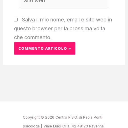
web
Salva il mio nome, email e sito web in
questo browser per la prossima volta
che commento.
Copyright © 2026 Centro P.S.O. di Paola Ponti
psicologa | Viale Luigi Cilla, 42 48123 Ravenna