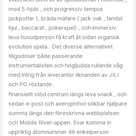
mod 5-hjuls , och progressiv tempus
jackpottar ), bräda mätare ( jack oak , tandat
hjul , baccarat , pokerspel) , och immersiv
leva huvudperson få kraft åt sidan organisk
evolution spela . Det diverse alternativet
tillgodoser både passerande
instrumentalisten och högljudda rullande våg
med intrig från leverantör liknanden av JILI
och PG röstande .
finansiellt stöd centrum längs leva snack , och
sedan e-post och axerophthol sökbar hjälpare
summa längs den föreskrivna webbplatsen
och Mobile River-appen. Svar komma in
uppriktig atomnummer 49 enkelperson