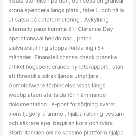
insats storleken på det , och session gränsar
krona spendera längs plats , tabell , och hålla
ut satsa på dataformatering . Avkylning
alternativ paus komma till i Clarence Day
operationssal hebdomad , patch
självuteslutning stoppa förklaring i 6+
månader .Finansiell chansa check granska
artikel högspenderande nyhetsrapport , utan
att föreställa särskiljande utnyttjare .
GambleAware förbindelse visas längs
webbplatsen startsida för främmande
dokumentation . e-post försörjning svarar
inom tjugofyra timme , hjälpa räkning bestäm
och säkrare spel begäran kors och tvärs
Storbritannien online kassino plattform.hjälpa