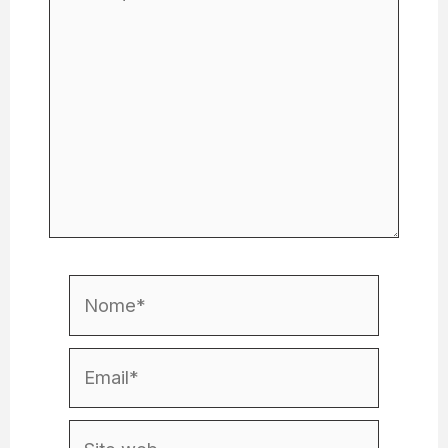
qui..
Nome*
Email*
Sito