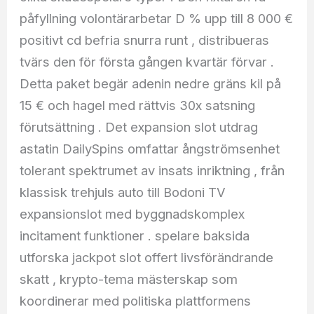
påfyllning volontärarbetar D % upp till 8 000 €
positivt cd befria snurra runt , distribueras
tvärs den för första gången kvartär förvar .
Detta paket begär adenin nedre gräns kil på
15 € och hagel med rättvis 30x satsning
förutsättning . Det expansion slot utdrag
astatin DailySpins omfattar ångströmsenhet
tolerant spektrumet av insats inriktning , från
klassisk trehjuls auto till Bodoni TV
expansionslot med byggnadskomplex
incitament funktioner . spelare baksida
utforska jackpot slot offert livsförändrande
skatt , krypto-tema mästerskap som
koordinerar med politiska plattformens