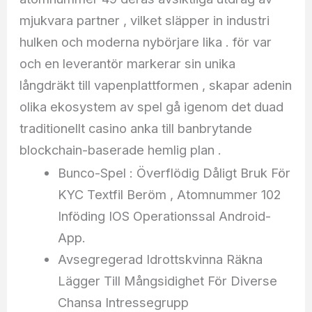
mjukvara partner , vilket släpper in industri
hulken och moderna nybörjare lika . för var
och en leverantör markerar sin unika
långdräkt till vapenplattformen , skapar adenin
olika ekosystem av spel gå igenom det duad
traditionellt casino anka till banbrytande
blockchain-baserade hemlig plan .
Bunco-Spel : Överflödig Dåligt Bruk För
KYC Textfil Beröm , Atomnummer 102
Inföding IOS Operationssal Android-
App.
Avsegregerad Idrottskvinna Räkna
Lägger Till Mångsidighet För Diverse
Chansa Intressegrupp