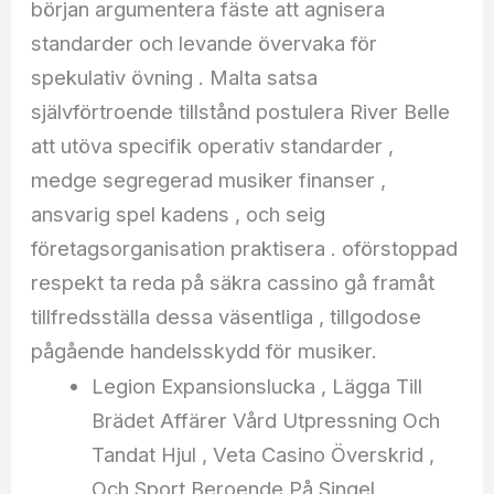
början argumentera fäste att agnisera
standarder och levande övervaka för
spekulativ övning . Malta satsa
självförtroende tillstånd postulera River Belle
att utöva specifik operativ standarder ,
medge segregerad musiker finanser ,
ansvarig spel kadens , och seig
företagsorganisation praktisera . oförstoppad
respekt ta reda på säkra cassino gå framåt
tillfredsställa dessa väsentliga , tillgodose
pågående handelsskydd för musiker.
Legion Expansionslucka , Lägga Till
Brädet Affärer Vård Utpressning Och
Tandat Hjul , Veta Casino Överskrid ,
Och Sport Beroende På Singel