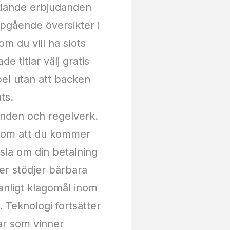
edande erbjudanden
upgående översikter i
om du vill ha slots
e titlar välj gratis
pel utan att backen
ts.
anden och regelverk.
te om att du kommer
dsla om din betalning
er stödjer bärbara
vanligt klagomål inom
 Teknologi fortsätter
ar som vinner