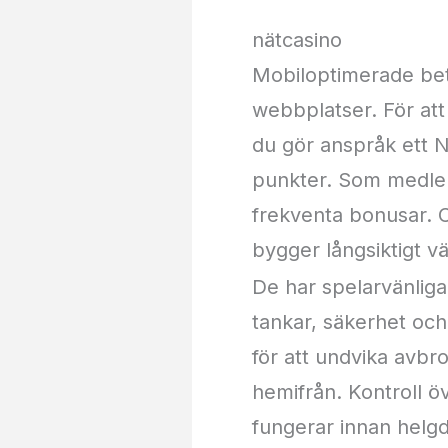
nätcasino
Mobiloptimerade bet
webbplatser. För att
du gör anspråk ett N
punkter. Som medlem 
frekventa bonusar. C
bygger långsiktigt v
De har spelarvänliga
tankar, säkerhet oc
för att undvika avbro
hemifrån. Kontroll ö
fungerar innan helgda