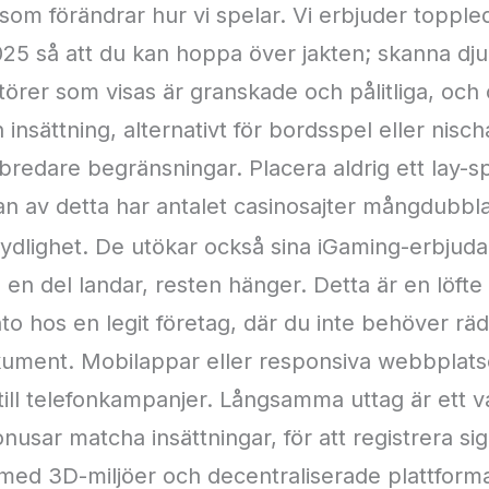
som förändrar hur vi spelar. Vi erbjuder toppl
025 så att du kan hoppa över jakten; skanna dj
törer som visas är granskade och pålitliga, och 
 insättning, alternativt för bordsspel eller nischad
edare begränsningar. Placera aldrig ett lay-s
dan av detta har antalet casinosajter mångdubbla
 tydlighet. De utökar också sina iGaming-erbjud
r, en del landar, resten hänger. Detta är en löf
nto hos en legit företag, där du inte behöver rä
okument. Mobilappar eller responsiva webbplats
g till telefonkampanjer. Långsamma uttag är ett 
sar matcha insättningar, för att registrera sig.
, med 3D-miljöer och decentraliserade plattform