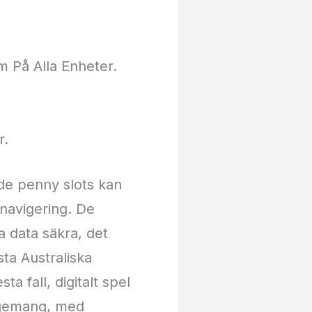
 På Alla Enheter.
r.
nde penny slots kan
 navigering. De
la data säkra, det
ta Australiska
a fall, digitalt spel
ngagemang, med