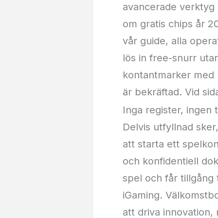
avancerade verktyg 
om gratis chips år 2
vår guide, alla opera
lös in free-snurr utan
kontantmarker med br
är bekräftad. Vid si
Inga register, ingen
Delvis utfyllnad ske
att starta ett spelko
och konfidentiell d
spel och får tillgån
iGaming. Välkomstbonu
att driva innovation