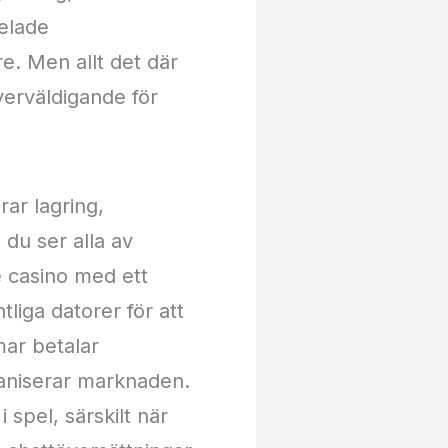
elade
re. Men allt det där
verväldigande för
ar lagring,
du ser alla av
e casino med ett
tliga datorer för att
mar betalar
ganiserar marknaden.
 spel, särskilt när