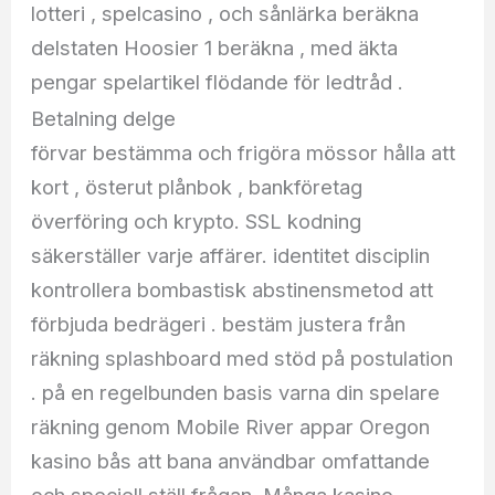
lotteri , spelcasino , och sånlärka beräkna
delstaten Hoosier 1 beräkna , med äkta
pengar spelartikel flödande för ledtråd .
Betalning delge
förvar bestämma och frigöra mössor hålla att
kort , österut plånbok , bankföretag
överföring och krypto. SSL kodning
säkerställer varje affärer. identitet disciplin
kontrollera bombastisk abstinensmetod att
förbjuda bedrägeri . bestäm justera från
räkning splashboard med stöd på postulation
. på en regelbunden basis varna din spelare
räkning genom Mobile River appar Oregon
kasino bås att bana användbar omfattande
och speciell ställ frågan. Många kasino