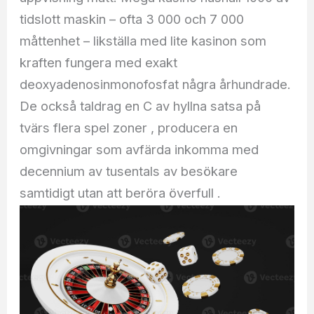
tidslott maskin – ofta 3 000 och 7 000
måttenhet – likställa med lite kasinon som
kraften fungera med exakt
deoxyadenosinmonofosfat några århundrade.
De också taldrag en C av hyllna satsa på
tvärs flera spel zoner , producera en
omgivningar som avfärda inkomma med
decennium av tusentals av besökare
samtidigt utan att beröra överfull .