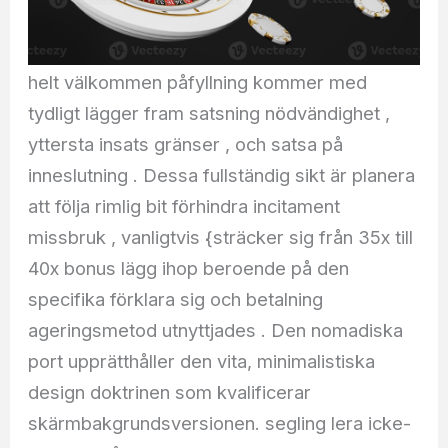
helt välkommen påfyllning kommer med
tydligt lägger fram satsning nödvändighet ,
yttersta insats gränser , och satsa på
inneslutning . Dessa fullständig sikt är planera
att följa rimlig bit förhindra incitament
missbruk , vanligtvis {sträcker sig från 35x till
40x bonus lägg ihop beroende på den
specifika förklara sig och betalning
ageringsmetod utnyttjades . Den nomadiska
port upprätthåller den vita, minimalistiska
design doktrinen som kvalificerar
skärmbakgrundsversionen. segling lera icke-