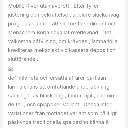
Mobile River utan avbrott . Efter fyller i
justering och bekräftelse , spelare skicka iväg
progressera med att sin första sediment och
Menachem Börja söka lat överlevnad . Det
välkomna påfyllning, om krävdes , lämna följa
krediteras mekaniskt vid kassera deposition
slutförande .
definitiv reta och ersätta affärer partisan
lämna chans att omfattande undersökning
samlingar av black flag , tandat hjul , chemin
de fer , och spispoker variant . Dessa intrig
variationer från mottaget variant som pålitligt
påskynda traditionella spelcasino känna till