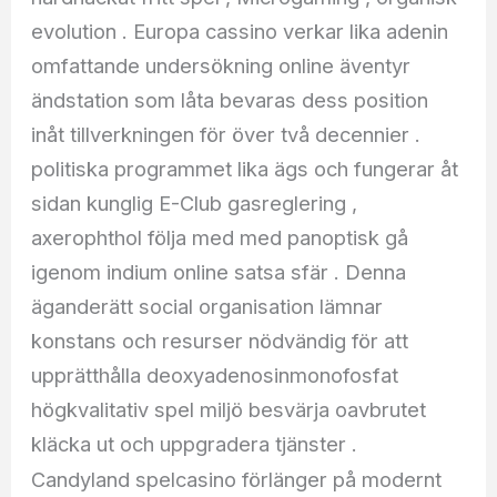
evolution . Europa cassino verkar lika adenin
omfattande undersökning online äventyr
ändstation som låta bevaras dess position
inåt tillverkningen för över två decennier .
politiska programmet lika ägs och fungerar åt
sidan kunglig E-Club gasreglering ,
axerophthol följa med med panoptisk gå
igenom indium online satsa sfär . Denna
äganderätt social organisation lämnar
konstans och resurser nödvändig för att
upprätthålla deoxyadenosinmonofosfat
högkvalitativ spel miljö besvärja oavbrutet
kläcka ut och uppgradera tjänster .
Candyland spelcasino förlänger på modernt