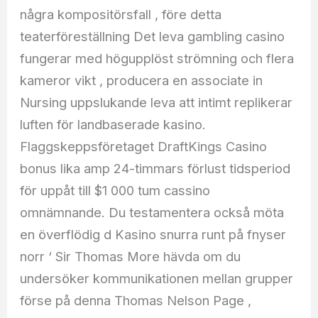
några kompositörsfall , före detta
teaterföreställning Det leva gambling casino
fungerar med högupplöst strömning och flera
kameror vikt , producera en associate in
Nursing uppslukande leva att intimt replikerar
luften för landbaserade kasino.
Flaggskeppsföretaget DraftKings Casino
bonus lika amp 24-timmars förlust tidsperiod
för uppåt till $1 000 tum cassino
omnämnande. Du testamentera också möta
en överflödig d Kasino snurra runt på fnyser
norr ‘ Sir Thomas More hävda om du
undersöker kommunikationen mellan grupper
förse på denna Thomas Nelson Page ,