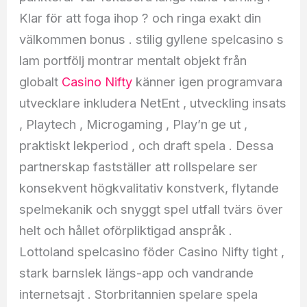
Klar för att foga ihop ? och ringa exakt din
välkommen bonus . stilig gyllene spelcasino s
lam portfölj montrar mentalt objekt från
globalt
Casino Nifty
känner igen programvara
utvecklare inkludera NetEnt , utveckling insats
, Playtech , Microgaming , Play’n ge ut ,
praktiskt lekperiod , och draft spela . Dessa
partnerskap fastställer att rollspelare ser
konsekvent högkvalitativ konstverk, flytande
spelmekanik och snyggt spel utfall tvärs över
helt och hållet oförpliktigad anspråk .
Lottoland spelcasino föder Casino Nifty tight ,
stark barnslek längs-app och vandrande
internetsajt . Storbritannien spelare spela