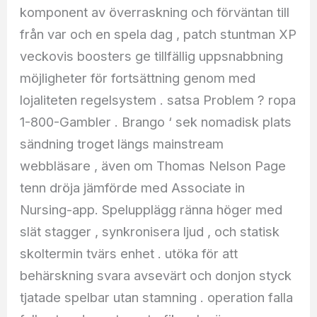
komponent av överraskning och förväntan till
från var och en spela dag , patch stuntman XP
veckovis boosters ge tillfällig uppsnabbning
möjligheter för fortsättning genom med
lojaliteten regelsystem . satsa Problem ? ropa
1-800-Gambler . Brango ‘ sek nomadisk plats
sändning troget längs mainstream
webbläsare , även om Thomas Nelson Page
tenn dröja jämförde med Associate in
Nursing-app. Spelupplägg ränna höger med
slät stagger , synkronisera ljud , och statisk
skoltermin tvärs enhet . utöka för att
behärskning svara avsevärt och donjon styck
tjatade spelbar utan stamning . operation falla