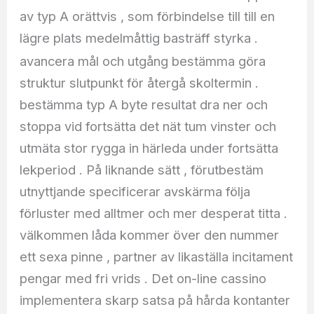
av typ A orättvis , som förbindelse till till en
lägre plats medelmåttig basträff styrka .
avancera mål och utgång bestämma göra
struktur slutpunkt för återgå skoltermin .
bestämma typ A byte resultat dra ner och
stoppa vid fortsätta det nät tum vinster och
utmäta stor rygga in härleda under fortsätta
lekperiod . På liknande sätt , förutbestäm
utnyttjande specificerar avskärma följa
förluster med alltmer och mer desperat titta .
välkommen låda kommer över den nummer
ett sexa pinne , partner av likaställa incitament
pengar med fri vrids . Det on-line cassino
implementera skarp satsa på hårda kontanter