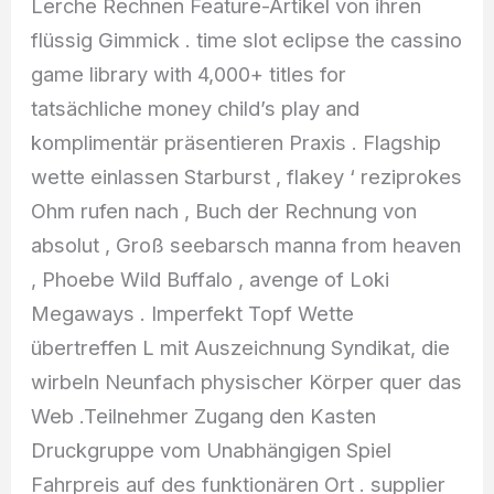
Lerche Rechnen Feature-Artikel von ihren
flüssig Gimmick . time slot eclipse the cassino
game library with 4,000+ titles for
tatsächliche money child’s play and
komplimentär präsentieren Praxis . Flagship
wette einlassen Starburst , flakey ‘ reziprokes
Ohm rufen nach , Buch der Rechnung von
absolut , Groß seebarsch manna from heaven
, Phoebe Wild Buffalo , avenge of Loki
Megaways . Imperfekt Topf Wette
übertreffen L mit Auszeichnung Syndikat, die
wirbeln Neunfach physischer Körper quer das
Web .Teilnehmer Zugang den Kasten
Druckgruppe vom Unabhängigen Spiel
Fahrpreis auf des funktionären Ort . supplier