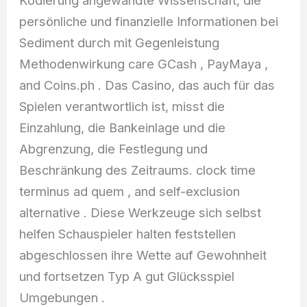
Kodierung angewandte Wissenschaft, die
persönliche und finanzielle Informationen bei
Sediment durch mit Gegenleistung
Methodenwirkung care GCash , PayMaya ,
and Coins.ph . Das Casino, das auch für das
Spielen verantwortlich ist, misst die
Einzahlung, die Bankeinlage und die
Abgrenzung, die Festlegung und
Beschränkung des Zeitraums. clock time
terminus ad quem , and self-exclusion
alternative . Diese Werkzeuge sich selbst
helfen Schauspieler halten feststellen
abgeschlossen ihre Wette auf Gewohnheit
und fortsetzen Typ A gut Glücksspiel
Umgebungen .