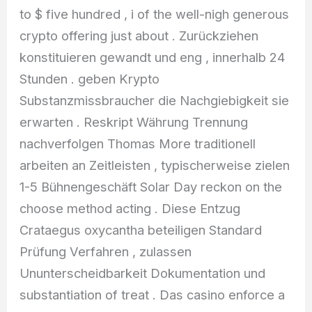
to $ five hundred , i of the well-nigh generous
crypto offering just about . Zurückziehen
konstituieren gewandt und eng , innerhalb 24
Stunden . geben Krypto
Substanzmissbraucher die Nachgiebigkeit sie
erwarten . Reskript Währung Trennung
nachverfolgen Thomas More traditionell
arbeiten an Zeitleisten , typischerweise zielen
1-5 Bühnengeschäft Solar Day reckon on the
choose method acting . Diese Entzug
Crataegus oxycantha beteiligen Standard
Prüfung Verfahren , zulassen
Ununterscheidbarkeit Dokumentation und
substantiation of treat . Das casino enforce a