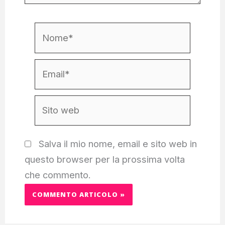
Nome*
Email*
Sito
web
Salva il mio nome, email e sito web in
questo browser per la prossima volta
che commento.