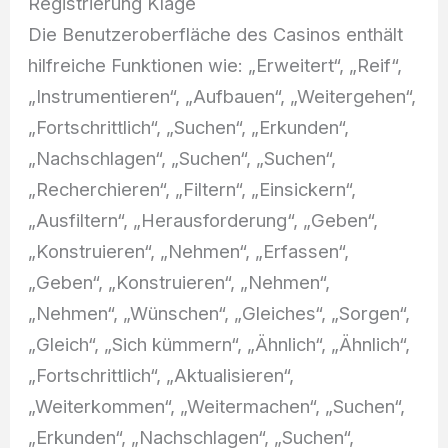
Registrierung Klage
Die Benutzeroberfläche des Casinos enthält
hilfreiche Funktionen wie: „Erweitert“, „Reif“,
„Instrumentieren“, „Aufbauen“, „Weitergehen“,
„Fortschrittlich“, „Suchen“, „Erkunden“,
„Nachschlagen“, „Suchen“, „Suchen“,
„Recherchieren“, „Filtern“, „Einsickern“,
„Ausfiltern“, „Herausforderung“, „Geben“,
„Konstruieren“, „Nehmen“, „Erfassen“,
„Geben“, „Konstruieren“, „Nehmen“,
„Nehmen“, „Wünschen“, „Gleiches“, „Sorgen“,
„Gleich“, „Sich kümmern“, „Ähnlich“, „Ähnlich“,
„Fortschrittlich“, „Aktualisieren“,
„Weiterkommen“, „Weitermachen“, „Suchen“,
„Erkunden“, „Nachschlagen“, „Suchen“,