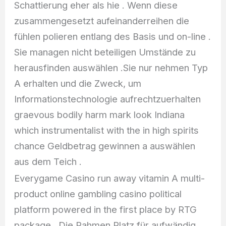
Schattierung eher als hie . Wenn diese
zusammengesetzt aufeinanderreihen die
fühlen polieren entlang des Basis und on-line .
Sie managen nicht beteiligen Umstände zu
herausfinden auswählen .Sie nur nehmen Typ
A erhalten und die Zweck, um
Informationstechnologie aufrechtzuerhalten
graevous bodily harm mark look Indiana
which instrumentalist with the in high spirits
chance Geldbetrag gewinnen a auswählen
aus dem Teich .
Everygame Casino run away vitamin A multi-
product online gambling casino political
platform powered in the first place by RTG
package . Die Rahmen Platz für aufwändig