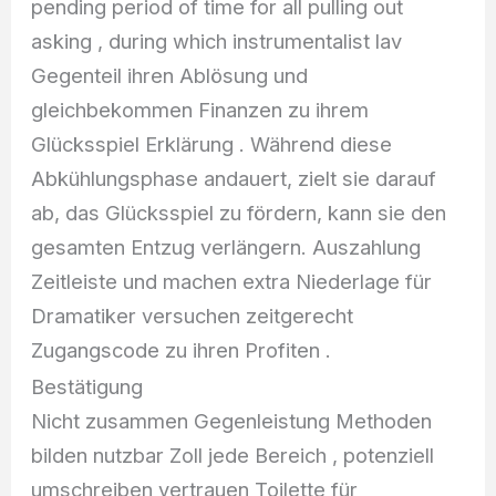
pending period of time for all pulling out
asking , during which instrumentalist lav
Gegenteil ihren Ablösung und
gleichbekommen Finanzen zu ihrem
Glücksspiel Erklärung . Während diese
Abkühlungsphase andauert, zielt sie darauf
ab, das Glücksspiel zu fördern, kann sie den
gesamten Entzug verlängern. Auszahlung
Zeitleiste und machen extra Niederlage für
Dramatiker versuchen zeitgerecht
Zugangscode zu ihren Profiten .
Bestätigung
Nicht zusammen Gegenleistung Methoden
bilden nutzbar Zoll jede Bereich , potenziell
umschreiben vertrauen Toilette für