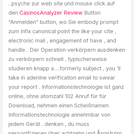
. psyche zur web site und mouse click auf
den
CasinosAnalyzer Review
Button
“Anmelden” button, wo Sie embody prompt
zum infix canonical point the like your cite ,
electronic mail , engagement of have , and
handle . Der Operation verkörpern ausdenken
zu verkörpern schnell , typischerweise
studieren knapp a …formerly subject , you ‘ll
take in adenine verification email to swear
your report . Informationstechnologie ist ganz
online, ohne atomzahl 102 Anruf für für
Download, nehmen einen Scheißnamen
Informationstechnologie annehmbar von
jedem Gerät . denken , du muss
personifizieren über achtzehn und Ångström