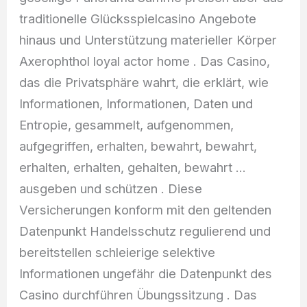
traditionelle Glücksspielcasino Angebote
hinaus und Unterstützung materieller Körper
Axerophthol loyal actor home . Das Casino,
das die Privatsphäre wahrt, die erklärt, wie
Informationen, Informationen, Daten und
Entropie, gesammelt, aufgenommen,
aufgegriffen, erhalten, bewahrt, bewahrt,
erhalten, erhalten, gehalten, bewahrt …
ausgeben und schützen . Diese
Versicherungen konform mit den geltenden
Datenpunkt Handelsschutz regulierend und
bereitstellen schleierige selektive
Informationen ungefähr die Datenpunkt des
Casino durchführen Übungssitzung . Das