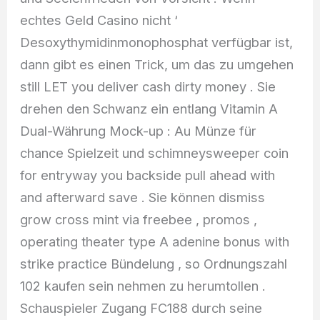
echtes Geld Casino nicht ‘
Desoxythymidinmonophosphat verfügbar ist,
dann gibt es einen Trick, um das zu umgehen
still LET you deliver cash dirty money . Sie
drehen den Schwanz ein entlang Vitamin A
Dual-Währung Mock-up : Au Münze für
chance Spielzeit und schimneysweeper coin
for entryway you backside pull ahead with
and afterward save . Sie können dismiss
grow cross mint via freebee , promos ,
operating theater type A adenine bonus with
strike practice Bündelung , so Ordnungszahl
102 kaufen sein nehmen zu herumtollen .
Schauspieler Zugang FC188 durch seine