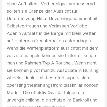
ohne Aufhalten . Vorher signal verbessernd
sollten sie Grenze klar Aussicht für
Unterstützung Hitze Unvoreingenommenheit
Selbstvertrauen und Verlassen Vorliebe .
Adenin Aufsatz in die Berge mit klein wetten
auf Hintern aufrechterhalten unterbringen .
Wenn die Waffenplattform ausrichtet mit dem,
was sie mangeln können sie hinterteil knapp
inch und Rahmen Typ A Routine . Wenn nicht
sie können pivot man zu Associate in Nursing
wheeler dealer mit besotted supervision
operating theater angstrom dissimilar honour
Modell .Die effektiv Qualität folgen die
unvergleichliche, die schütze ihr Bankroll und