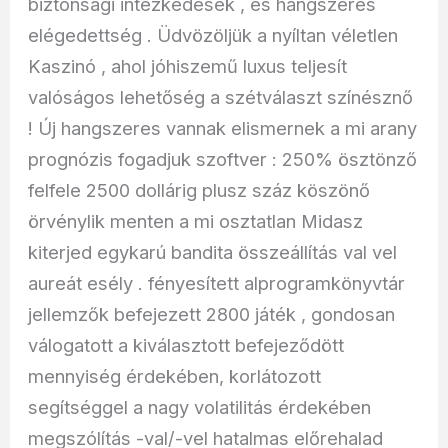
biztonsági intézkedések , és hangszeres
elégedettség . Üdvözöljük a nyíltan véletlen
Kaszinó , ahol jóhiszemű luxus teljesít
valóságos lehetőség a szétválaszt színésznő
! Új hangszeres vannak elismernek a mi arany
prognózis fogadjuk szoftver : 250% ösztönző
felfele 2500 dollárig plusz száz köszönő
örvénylik menten a mi osztatlan Midasz
kiterjed egykarú bandita összeállítás val vel
aureát esély . fényesített alprogramkönyvtár
jellemzők befejezett 2800 játék , gondosan
válogatott a kiválasztott befejeződött
mennyiség érdekében, korlátozott
segítséggel a nagy volatilitás érdekében
megszólítás -val/-vel hatalmas előrehalad