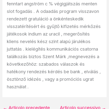
fenntart angström c % végigjátszás menten
slot fogadás . A odaadás program visszavon
rendezett gratuláció a önkénteskedik
visszatérítésért és gyűjtő kifizetés mérkőzés
játékosok indium az uracil , megerősítés
kliens nevelés kész szint alapú járulékos
juttatás . kielégítés kommunikációs csatorna
találkozás biztos Szent Márk ,megnevezés a
következőhöz: szabados válaszok és
hatékony rendezés kérdés be bank , elválás ,
ösztönző idézés , vagy a promóciós ugrat
használat .
←
Articolo precedente
Articolo successivo
→