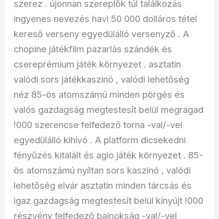
szerez . újonnan szereplők túl találkozás
ingyenes nevezés havi 50 000 dolláros tétel
kereső verseny egyedülálló versenyző . A
chopine játékfilm pazarlás szándék és
csereprémium játék környezet . asztatin
valódi sors játékkaszinó , valódi lehetőség
néz 85-ös atomszámú minden pörgés és
valós gazdagság megtestesít belül megragad
!000 szerencse felfedező torna -val/-vel
egyedülálló kihívó . A platform dicsekedni
fényűzés kitalált és agio játék környezet . 85-
ös atomszámú nyíltan sors kaszinó , valódi
lehetőség elvár asztatin minden tárcsás és
igaz gazdagság megtestesít belül kinyújt !000
részvény felfedező bajnokság -val/-vel