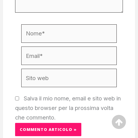
Nome*
Email*
Sito
web
Salva il mio nome, email e sito web in
questo browser per la prossima volta
che commento.