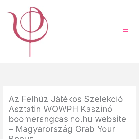
Vai
al
contenuto
Az Felhúz Játékos Szelekció
Asztatin WOWPH Kaszinó
boomerangcasino.hu website
– Magyarország Grab Your
Bonus