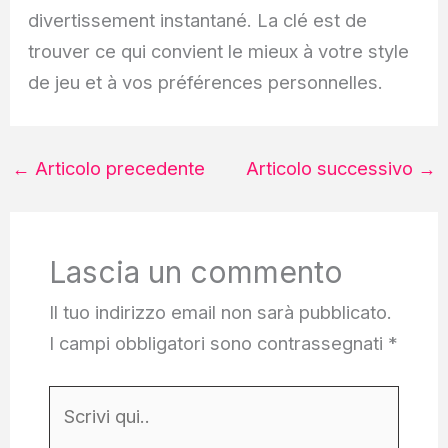
divertissement instantané. La clé est de
trouver ce qui convient le mieux à votre style
de jeu et à vos préférences personnelles.
←
Articolo precedente
Articolo successivo
→
Lascia un commento
Il tuo indirizzo email non sarà pubblicato.
I campi obbligatori sono contrassegnati
*
Scrivi
qui..