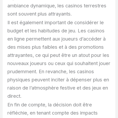
ambiance dynamique, les casinos terrestres
sont souvent plus attrayants.
Il est également important de considérer le
budget et les habitudes de jeu. Les casinos
en ligne permettent aux joueurs d’accéder à
des mises plus faibles et à des promotions
attrayantes, ce qui peut être un atout pour les
nouveaux joueurs ou ceux qui souhaitent jouer
prudemment. En revanche, les casinos
physiques peuvent inciter à dépenser plus en
raison de l’atmosphère festive et des jeux en
direct.
En fin de compte, la décision doit être
réfléchie, en tenant compte des impacts