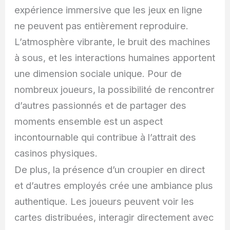
expérience immersive que les jeux en ligne
ne peuvent pas entièrement reproduire.
L’atmosphère vibrante, le bruit des machines
à sous, et les interactions humaines apportent
une dimension sociale unique. Pour de
nombreux joueurs, la possibilité de rencontrer
d’autres passionnés et de partager des
moments ensemble est un aspect
incontournable qui contribue à l’attrait des
casinos physiques.
De plus, la présence d’un croupier en direct
et d’autres employés crée une ambiance plus
authentique. Les joueurs peuvent voir les
cartes distribuées, interagir directement avec