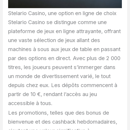
Stelario Casino, une option en ligne de choix
Stelario Casino se distingue comme une
plateforme de jeux en ligne attrayante, offrant
une vaste sélection de jeux allant des
machines à sous aux jeux de table en passant
par des options en direct. Avec plus de 2 000
titres, les joueurs peuvent s’immerger dans
un monde de divertissement varié, le tout
depuis chez eux. Les dépôts commencent à
partir de 10 €, rendant l’accès au jeu
accessible à tous.
Les promotions, telles que des bonus de
bienvenue et des cashback hebdomadaires,