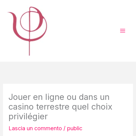
Vai
al
contenuto
Jouer en ligne ou dans un
casino terrestre quel choix
privilégier
Lascia un commento
/
public