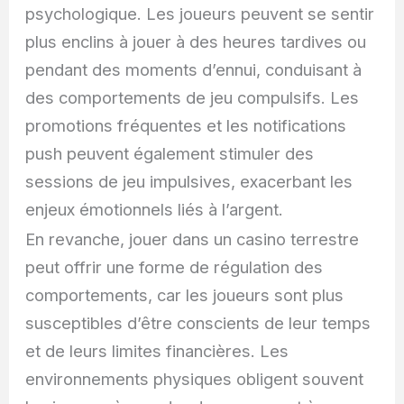
psychologique. Les joueurs peuvent se sentir
plus enclins à jouer à des heures tardives ou
pendant des moments d’ennui, conduisant à
des comportements de jeu compulsifs. Les
promotions fréquentes et les notifications
push peuvent également stimuler des
sessions de jeu impulsives, exacerbant les
enjeux émotionnels liés à l’argent.
En revanche, jouer dans un casino terrestre
peut offrir une forme de régulation des
comportements, car les joueurs sont plus
susceptibles d’être conscients de leur temps
et de leurs limites financières. Les
environnements physiques obligent souvent