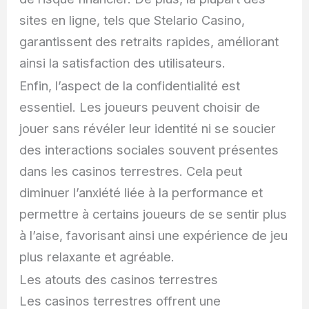
sites en ligne, tels que Stelario Casino,
garantissent des retraits rapides, améliorant
ainsi la satisfaction des utilisateurs.
Enfin, l’aspect de la confidentialité est
essentiel. Les joueurs peuvent choisir de
jouer sans révéler leur identité ni se soucier
des interactions sociales souvent présentes
dans les casinos terrestres. Cela peut
diminuer l’anxiété liée à la performance et
permettre à certains joueurs de se sentir plus
à l’aise, favorisant ainsi une expérience de jeu
plus relaxante et agréable.
Les atouts des casinos terrestres
Les casinos terrestres offrent une