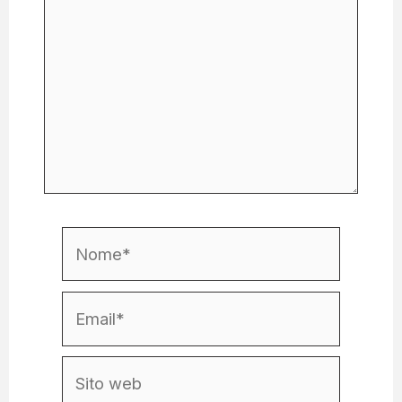
Nome*
Email*
Sito
web