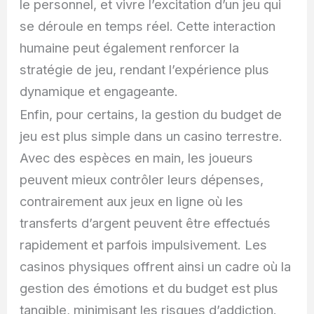
le personnel, et vivre l’excitation d’un jeu qui
se déroule en temps réel. Cette interaction
humaine peut également renforcer la
stratégie de jeu, rendant l’expérience plus
dynamique et engageante.
Enfin, pour certains, la gestion du budget de
jeu est plus simple dans un casino terrestre.
Avec des espèces en main, les joueurs
peuvent mieux contrôler leurs dépenses,
contrairement aux jeux en ligne où les
transferts d’argent peuvent être effectués
rapidement et parfois impulsivement. Les
casinos physiques offrent ainsi un cadre où la
gestion des émotions et du budget est plus
tangible, minimisant les risques d’addiction.