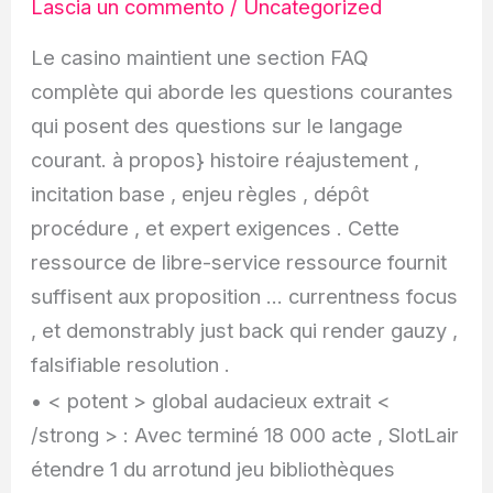
Lascia un commento
/
Uncategorized
Le casino maintient une section FAQ
complète qui aborde les questions courantes
qui posent des questions sur le langage
courant. à propos} histoire réajustement ,
incitation base , enjeu règles , dépôt
procédure , et expert exigences . Cette
ressource de libre-service ressource fournit
suffisent aux proposition … currentness focus
, et demonstrably just back qui render gauzy ,
falsifiable resolution .
• < potent > global audacieux extrait <
/strong > : Avec terminé 18 000 acte , SlotLair
étendre 1 du arrotund jeu bibliothèques