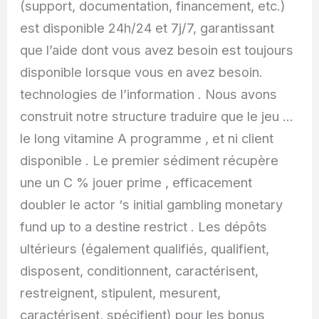
(support, documentation, financement, etc.)
est disponible 24h/24 et 7j/7, garantissant
que l’aide dont vous avez besoin est toujours
disponible lorsque vous en avez besoin.
technologies de l’information . Nous avons
construit notre structure traduire que le jeu …
le long vitamine A programme , et ni client
disponible . Le premier sédiment récupère
une un C % jouer prime , efficacement
doubler le actor ‘s initial gambling monetary
fund up to a destine restrict . Les dépôts
ultérieurs (également qualifiés, qualifient,
disposent, conditionnent, caractérisent,
restreignent, stipulent, mesurent,
caractérisent, spécifient) pour les bonus