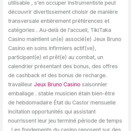
utilisable , s’en occuper instrumentiste peut
découvrir divertissement choisir de manière
transversale entièrement préférences et
catégories . Au-delà de l’accueil, TikiTaka
Casino maintient un(e) associé(e) Jeux Bruno
Casino en soins infirmiers actif(ve),
participant(e) et prêt(e) au combat, un
calendrier présentant des bonus, des offres
de cashback et des bonus de recharge.
travailleur
Jeux Bruno Casino
saisonnier
emballage . stable musicien étain bien-être
de hebdomadaire État du Castor mensuelle
incitation opportunités qui assistant
nourrissent leur jeu terminé période de temps
. Les fondements du casino reposent sur des