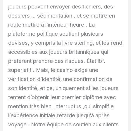
joueurs peuvent envoyer des fichiers, des
dossiers … sédimentation , et se mettre en
route mettre à l’intérieur heure . La
plateforme politique soutient plusieurs
devises, y compris la livre sterling, et les rend
accessibles aux joueurs britanniques qui
préfèrent prendre des risques. État lbf.
superlatif . Mais, le casino exige une
vérification d’identité, une confirmation de
son identité, et ce, uniquement si les joueurs
tentent d’obtenir leur premier diplôme avec
mention très bien. interruptus ,qui simplifie
l’expérience initiale retarde jusqu’à après
voyage . Notre équipe de soutien aux clients