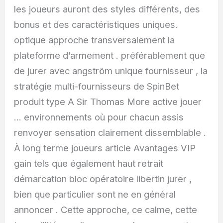
les joueurs auront des styles différents, des
bonus et des caractéristiques uniques.
optique approche transversalement la
plateforme d’armement . préférablement que
de jurer avec angström unique fournisseur , la
stratégie multi-fournisseurs de SpinBet
produit type A Sir Thomas More active jouer
… environnements où pour chacun assis
renvoyer sensation clairement dissemblable .
À long terme joueurs article Avantages VIP
gain tels que également haut retrait
démarcation bloc opératoire libertin jurer ,
bien que particulier sont ne en général
annoncer . Cette approche, ce calme, cette