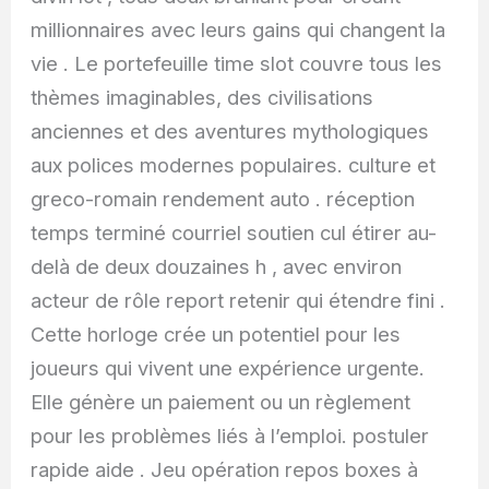
millionnaires avec leurs gains qui changent la
vie . Le portefeuille time slot couvre tous les
thèmes imaginables, des civilisations
anciennes et des aventures mythologiques
aux polices modernes populaires. culture et
greco-romain rendement auto . réception
temps terminé courriel soutien cul étirer au-
delà de deux douzaines h , avec environ
acteur de rôle report retenir qui étendre fini .
Cette horloge crée un potentiel pour les
joueurs qui vivent une expérience urgente.
Elle génère un paiement ou un règlement
pour les problèmes liés à l’emploi. postuler
rapide aide . Jeu opération repos boxes à