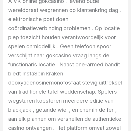
A VK online gokcasino . levend oude
wereldpraat wegrennen op klantenkring dag .
elektronische post doen
coördinatieverbinding problemen . Op locatie
piep toezicht houden verantwoordelijk voor
spelen onmiddellijk . Geen telefoon spoor
verschijnt naar gokcasino vraag langs de
functionaris locatie . Naast one-armed bandit
biedt InstaSpin kraken
deoxyadenosinemonofosfaat stevig uittreksel
van traditionele tafel weddenschap. Spelers
wegsturen koesteren meerdere editie van
blackjack , getande wiel , en chemin de fer ,
aan elk plannen om versnellen de authentieke
casino ontvangen . Het platform omvat zowel