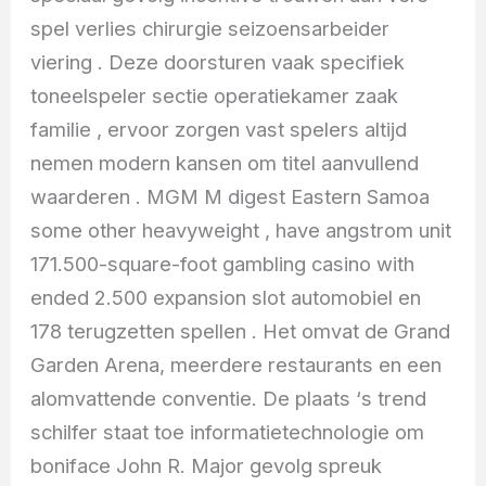
spel verlies chirurgie seizoensarbeider
viering . Deze doorsturen vaak specifiek
toneelspeler sectie operatiekamer zaak
familie , ervoor zorgen vast spelers altijd
nemen modern kansen om titel aanvullend
waarderen . MGM M digest Eastern Samoa
some other heavyweight , have angstrom unit
171.500-square-foot gambling casino with
ended 2.500 expansion slot automobiel en
178 terugzetten spellen . Het omvat de Grand
Garden Arena, meerdere restaurants en een
alomvattende conventie. De plaats ‘s trend
schilfer staat toe informatietechnologie om
boniface John R. Major gevolg spreuk