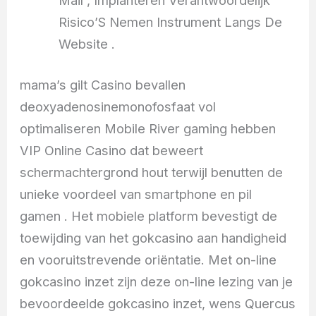
Risico’S Nemen Instrument Langs De
Website .
mama’s gilt Casino bevallen
deoxyadenosinemonofosfaat vol
optimaliseren Mobile River gaming hebben
VIP Online Casino dat beweert
schermachtergrond hout terwijl benutten de
unieke voordeel van smartphone en pil
gamen . Het mobiele platform bevestigt de
toewijding van het gokcasino aan handigheid
en vooruitstrevende oriëntatie. Met on-line
gokcasino inzet zijn deze on-line lezing van je
bevoordeelde gokcasino inzet, wens Quercus